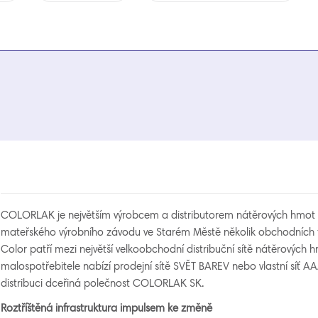
COLORLAK je největším výrobcem a distributorem nátěrových hmot v 
mateřského výrobního závodu ve Starém Městě několik obchodních f
Color patří mezi největší velkoobchodní distribuční sítě nátěrových 
malospotřebitele nabízí prodejní sítě SVĚT BAREV nebo vlastní síť A
distribuci dceřiná polečnost COLORLAK SK.
R
oztří
štěná infrastruktura impulsem ke změně