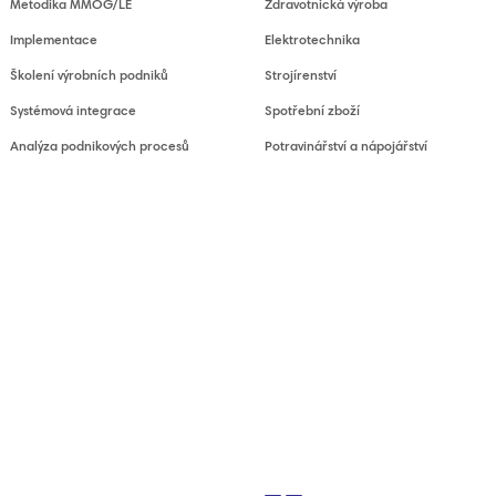
Metodika MMOG/LE
Zdravotnická výroba
Implementace
Elektrotechnika
Školení výrobních podniků
Strojírenství
Systémová integrace
Spotřební zboží
Analýza podnikových procesů
Potravinářství a nápojářství