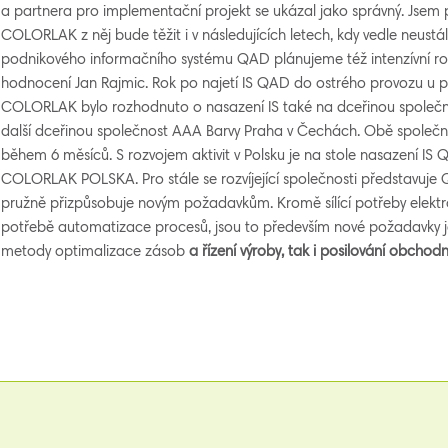
a partnera pro implementační projekt se ukázal jako správný. Jsem 
COLORLAK z něj bude těžit i v následujících letech, kdy vedle neus
podnikového informačního systému QAD plánujeme též intenzívní roz
hodnocení Jan Rajmic. Rok po najetí IS QAD do ostrého provozu u prv
COLORLAK bylo rozhodnuto o nasazení IS také na dceřinou spole
další dceřinou společnost AAA Barvy Praha v Čechách. Obě společn
během 6 měsíců. S rozvojem aktivit v Polsku je na stole nasazení IS 
COLORLAK POLSKA. Pro stále se rozvíjející společnosti představuje Q
pružně přizpůsobuje novým požadavkům. Kromě sílící potřeby elektro
potřebě automatizace procesů, jsou to především nové požadavky ja
metody optimalizace zásob
a řízení výroby, tak i posilování obchod