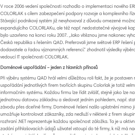
V roce 2006 vedení společnosti rozhodlo o implementaci nového ERP
COLORLAK s cílem zabezpečení podpory rozvoje a komplexního říze
Stávající podnikový systém již nevyhovoval z důvodu omezené možno
expandujícího COLORLAKu, ale též např. nedostatečné vývojové kapa
bylo uzavřeno na konci roku 2007. „Jako vítěznou jsme nakonec vyho
Česká republika s řešením QAD. Preferovali jsme světové ERP řešení 
dodavatele a řadou významných referencí.“ zhodnotil výsledky výběrov
vedoucí IT společnosti COLORLAK.
Domén
ov
é uspořádání
– jeden z hlavních přínosů
Při výběru systému QAD hrál velmi důležitou roli fakt, že je postav
uspořádání jednotlivých firem tvořících skupinu Colorlak je totiž velmi
informačním systému. Každou firmu lze řídit zvlášť, stejně jako lze na
jednotnou datovou základnu a sledovat jedním pohledem, např. stat
závodu přes dceřiné firmy. Doménové řešení našlo uplatnění mimo jin
umožňuje kontrolovat zákazníky, zda nedluží v některé z firem sku
rozhraní .NET reprezentuje každou společnost záložka. Ta je u aktivní
zadání přihlašovacích údajů uživatel vstoupí do té firmy, k níž má n