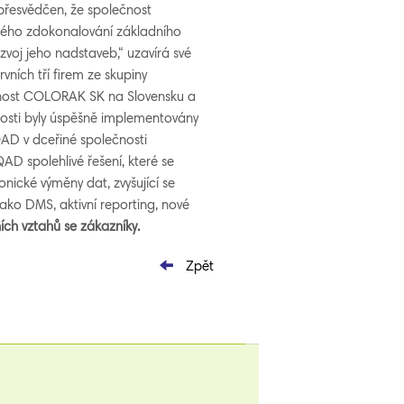
přesvědčen, že společnost
tálého zdokonalování základního
voj jeho nadstaveb,“ uzavírá své
ních tří firem ze skupiny
čnost COLORAK SK na Slovensku a
osti byly úspěšně implementovány
QAD v dceřiné společnosti
AD spolehlivé řešení, které se
nické výměny dat, zvyšující se
ko DMS, aktivní reporting, nové
ních vztahů se zákazníky.
Zpět