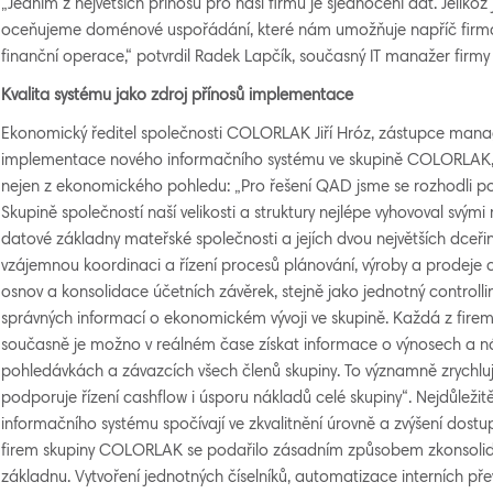
„Jedním z největších přínosů pro naši firmu je sjednocení dat. Jelikož
oceňujeme doménové uspořádání, které nám umožňuje napříč firmami
finanční operace,“ potvrdil Radek Lapčík, současný IT manažer fir
K
v
ali
ta systému jako zdroj přínosů i
mplementace
Ekonomický ředitel společnosti COLORLAK Jiří Hróz, zástupce mana
implementace nového informačního systému ve skupině COLORLAK, vy
nejen z ekonomického pohledu: „Pro řešení QAD jsme se rozhodli p
Skupině společností naší velikosti a struktury nejlépe vyhovoval svý
datové základny mateřské společnosti a jejích dvou největších dceřin
vzájemnou koordinaci a řízení procesů plánování, výroby a prodeje c
osnov a konsolidace účetních závěrek, stejně jako jednotný controlli
správných informací o ekonomickém vývoji ve skupině. Každá z firem 
současně je možno v reálném čase získat informace o výnosech a 
pohledávkách a závazcích všech členů skupiny. To významně zrychluje
podporuje řízení cashflow i úsporu nákladů celé skupiny“. Nejdůležit
informačního systému spočívají ve zkvalitnění úrovně a zvýšení dost
firem skupiny COLORLAK se podařilo zásadním způsobem zkonsolid
základnu. Vytvoření jednotných číselníků, automatizace interních pře