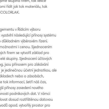
 jsme skupina firem, tak velice
 řídit jak tok materiálu, tak
my COLORLAK.
gementu v Řídicím výboru
zdvihl následující přínosy systému
o důkladném výběrovém řízení.
mi možnostmi i cenou. Sjednocením
ých firem se vytvořil základ pro
elé skupiny. Sjednocení účtových
ng, jsou přínosem pro získávání
je jedinečnou účetní jednotkou, ale
nákladech nebo o zásobách,
 tok informací, šetří náš čas,
ější přínosy zavedení nového
upnosti podnikových dat. V rámci
ovat dosud roztříštěnou datovou
vodů apod. vytvořily prostor pro