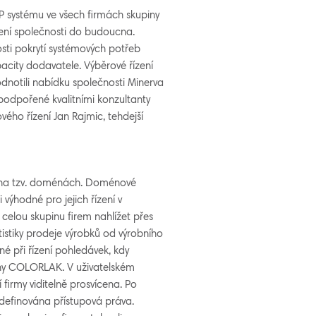
 systému ve všech firmách skupiny
ní společnosti do budoucna.
sti pokrytí systémových potřeb
city dodavatele. Výběrové řízení
dnotili nabídku společnosti Minerva
podpořené kvalitními konzultanty
ého řízení Jan Rajmic, tehdejší
en na tzv. doménách. Doménové
 výhodné pro jejich řízení v
 celou skupinu firem nahlížet přes
istiky prodeje výrobků od výrobního
é při řízení pohledávek, kdy
piny COLORLAK. V uživatelském
 firmy viditelně prosvícena. Po
adefinována přístupová práva.