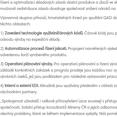
řízení a optimalizaci skladových zásob vlastní produkce a zboží ve s
možností redistribuce zásob dosahuje společnost snížení nároků na 
Významná skupina přínosů, hmatatelných ihned po spuštění QAD do 
těchto oblastech:
1)
Z
avedení technologie
využ
íváníčá
r
o
výc
h
k
ódů
.
Čárové kódy jsou p
odvodu výroby na expediční sklady.
2)
A
u
tomatizace
p
r
oces
ů řízení jakosti.
Propojení naměřených výsledk
odvedenou šarží vyrobeného produktu.
3)
Ope
r
ativn
í plánování
vý
r
o
b
y
.
Pro operativní plánování a řízení výr
základě konkrétních zakázek a prognóz prodeje jsou každou noc vytv
výrobních úseků, jež jsou podkladem pro následné vystavování praco
4)
In
terní
a externí EDI.
Aktuálně jsou využívány především v oblasti za
obchodními partnery.
„Spokojenost uživatelů i celkové přínosyřešení úzce souvisejí s přís
společnosti. Solidní přístup konzultantů Minervy ČR a jejich odborn
všechny problémy, které se během implementace vyskytly. Náš pomě