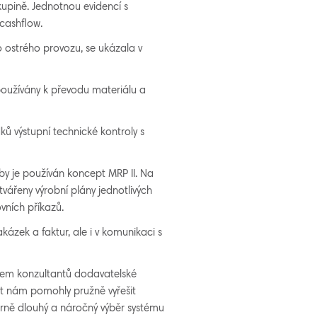
kupině. Jednotnou evidencí s
cashflow.
ostrého provozu, se ukázala v
oužívány k převodu materiálu a
ů výstupní technické kontroly s
oby je používán koncept MRP II. Na
ářeny výrobní plány jednotlivých
vních příkazů.
kázek a faktur, ale i v komunikaci s
tupem konzultantů dodavatelské
ost nám pomohly pružně vyřešit
rně dlouhý a náročný výběr systému