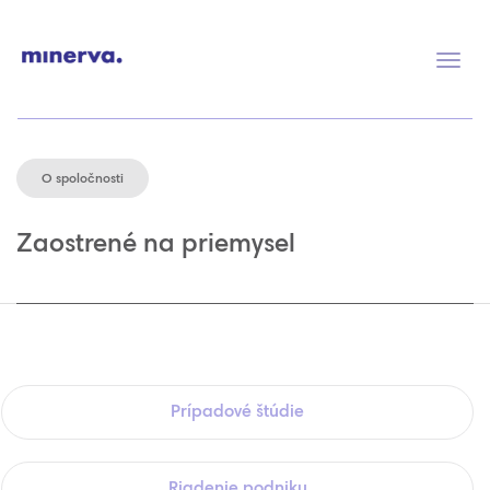
Prep
navig
O spoločnosti
Zaostrené na priemysel
Prípadové štúdie
Riadenie podniku