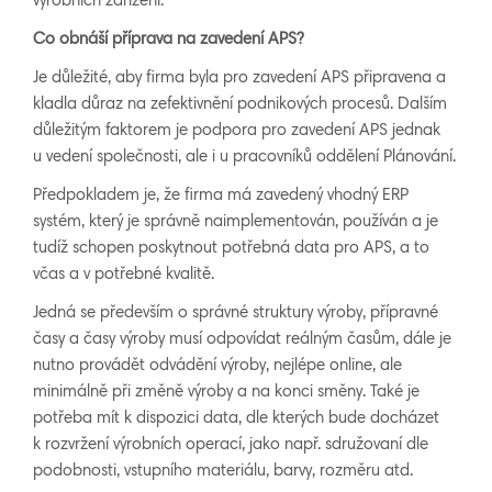
výrobních zařízení.
Co obnáší příprava na zavedení APS?
Je důležité, aby firma byla pro zavedení APS připravena a
kladla důraz na zefektivnění podnikových procesů. Dalším
důležitým faktorem je podpora pro zavedení APS jednak
u vedení společnosti, ale i u pracovníků oddělení Plánování.
Předpokladem je, že firma má zavedený vhodný ERP
systém, který je správně naimplementován, používán a je
tudíž schopen poskytnout potřebná data pro APS, a to
včas a v potřebné kvalitě.
Jedná se především o správné struktury výroby, přípravné
časy a časy výroby musí odpovídat reálným časům, dále je
nutno provádět odvádění výroby, nejlépe online, ale
minimálně při změně výroby a na konci směny. Také je
potřeba mít k dispozici data, dle kterých bude docházet
k rozvržení výrobních operací, jako např. sdružovaní dle
podobnosti, vstupního materiálu, barvy, rozměru atd.