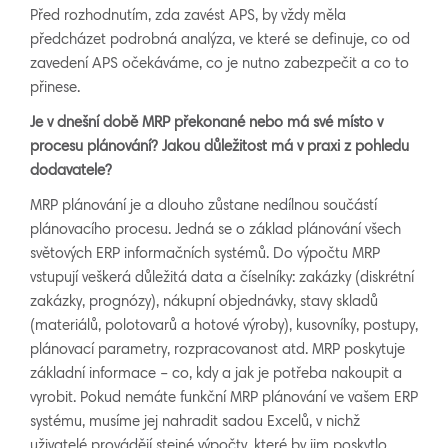
Před rozhodnutím, zda zavést APS, by vždy měla
předcházet podrobná analýza, ve které se definuje, co od
zavedení APS očekáváme, co je nutno zabezpečit a co to
přinese.
Je v dnešní době MRP překonané nebo má své místo v
procesu plánování? Jakou důležitost má v praxi z pohledu
dodavatele?
MRP plánování je a dlouho zůstane nedílnou součástí
plánovacího procesu. Jedná se o základ plánování všech
světových ERP informačních systémů. Do výpočtu MRP
vstupují veškerá důležitá data a číselníky: zakázky (diskrétní
zakázky, prognózy), nákupní objednávky, stavy skladů
(materiálů, polotovarů a hotové výroby), kusovníky, postupy,
plánovací parametry, rozpracovanost atd. MRP poskytuje
základní informace – co, kdy a jak je potřeba nakoupit a
vyrobit. Pokud nemáte funkční MRP plánování ve vašem ERP
systému, musíme jej nahradit sadou Excelů, v nichž
uživatelé provádějí stejné výpočty, které by jim poskytlo