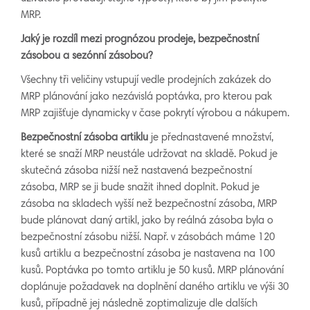
MRP.
Jaký je rozdíl mezi prognózou prodeje, bezpečnostní
zásobou a sezónní zásobou?
Všechny tři veličiny vstupují vedle prodejních zakázek do
MRP plánování jako nezávislá poptávka, pro kterou pak
MRP zajišťuje dynamicky v čase pokrytí výrobou a nákupem.
Bezpečnostní zásoba artiklu
je přednastavené množství,
které se snaží MRP neustále udržovat na skladě. Pokud je
skutečná zásoba nižší než nastavená bezpečnostní
zásoba, MRP se ji bude snažit ihned doplnit. Pokud je
zásoba na skladech vyšší než bezpečnostní zásoba, MRP
bude plánovat daný artikl, jako by reálná zásoba byla o
bezpečnostní zásobu nižší. Např. v zásobách máme 120
kusů artiklu a bezpečnostní zásoba je nastavena na 100
kusů. Poptávka po tomto artiklu je 50 kusů. MRP plánování
doplánuje požadavek na doplnění daného artiklu ve výši 30
kusů, případně jej následně zoptimalizuje dle dalších