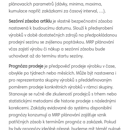
plánovacích parametrů (dávky, minima, maxima,
kumulace napříč zakázkami za časový interval, …).
Sezónní zásoba artiklu
je vlastně bezpečnostní zásoba
nastavená k budoucímu datumu. Slouží k předvyrobení
výrobků v době dostatečných zdrojů na předpokládanou
prodejní sezónu se zvýšenou poptávkou. MRP plánování
včas zajistí výrobu či nákup a sezónní zásobu bude
uchovávat až do termínu startu sezóny.
Prognóza prodeje
je předpověď prodeje výrobku v čase,
obvykle po týdnech nebo měsících. Může být nastavena i
pro reprezentanta skupiny výrobků s předdefinovaným
poměrem prodeje konkrétních výrobků v rámci skupiny.
Stanovuje se ručně dle zkušeností prodejců s trhem nebo
statistickými metodami dle historie prodeje s následnými
korekcemi. Zakázky evidované do systému disponibilní
prognózy konzumují a MRP plánování zajišťuje vznik
patřičných zásob k termínům prognóz a zakázek. Pokud
by byly prognózy ideálně přesné, budeme mít téměř nulové