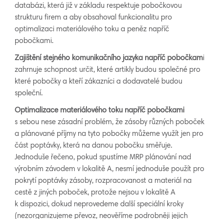
databázi, která již v základu respektuje pobočkovou
strukturu firem a aby obsahoval funkcionalitu pro
optimalizaci materiálového toku a peněz napříč
pobočkami.
Zajištění stejného komunikačního jazyka napříč pobočkam
i
zahrnuje schopnost určit, které artikly budou společné pro
které pobočky a kteří zákazníci a dodavatelé budou
společní.
Optimalizace materiálového toku napříč pobočkami
s sebou nese zásadní problém, že zásoby různých poboček
a plánované příjmy na tyto pobočky můžeme využít jen pro
část poptávky, která na danou pobočku směřuje.
Jednoduše řečeno, pokud spustíme MRP plánování nad
výrobním závodem v lokalitě A, nesmí jednoduše použít pro
pokrytí poptávky zásoby, rozpracovanost a materiál na
cestě z jiných poboček, protože nejsou v lokalitě A
k dispozici, dokud neprovedeme další speciální kroky
(nezorganizujeme převoz, neověříme podrobněji jejich