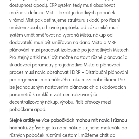
dostupnost apod.). ERP systém tedy musí obsahovat
možnost definice Míst – lokalit jednotlivých poboček.
v rámci Míst pak definujeme strukturu skladů pro řízení
umístění zásob, a hlavně poptávku od zákazníků musí
systém umět směřovat na vybraná Místa, nákup od
dodavatelů musí být směřován na daná Místa a MRP
plánování musí pracovat izolovaně po jednotlivých Místech.
Pro stejný artikl musí být možné nastavit různé plánovací a
skladovací parametry pro jednotlivá Místa a plánovací
proces musí navíc obsahovat i DRP – Distribuční plánování
pro organizaci materiálového toku mezi pobočkami. Pak
lze jednoduchým nastavením plánovacích a skladovacích
parametrů k artiklům volit centralizovaný či
decentralizovaný nákup, výrobu, řídit převozy mezi
pobočkami apod.
Stejné artikly ve více pobočkách mohou mít navíc i různou
hodnotu.
Způsobuje to např. nákup stejného materiálu do
různých poboček různými cestami, můžeme chtít do