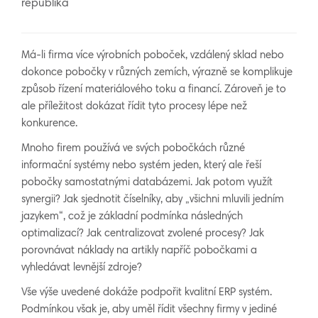
republika
Má-li firma více výrobních poboček, vzdálený sklad nebo
dokonce pobočky v různých zemích, výrazně se komplikuje
způsob řízení materiálového toku a financí. Zároveň je to
ale příležitost dokázat řídit tyto procesy lépe než
konkurence.
Mnoho firem používá ve svých pobočkách různé
informační systémy nebo systém jeden, který ale řeší
pobočky samostatnými databázemi. Jak potom využít
synergii? Jak sjednotit číselníky, aby „všichni mluvili jedním
jazykem“, což je základní podmínka následných
optimalizací? Jak centralizovat zvolené procesy? Jak
porovnávat náklady na artikly napříč pobočkami a
vyhledávat levnější zdroje?
Vše výše uvedené dokáže podpořit kvalitní ERP systém.
Podmínkou však je, aby uměl řídit všechny firmy v jediné