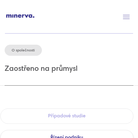
Přep
navig
O společnosti
Zaostřeno na průmysl
Případové studie
Řízení podniku