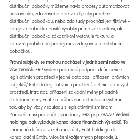
distribuční pobočky můžeme navíc procesy automatizovat
nastavením, zda zásoba opravdu fyzicky prochází
distribuční pobočkou, nebo zda tudy prochází jen fiktivně –
zdrojová pobočka posílá výrobky přímo zákazníkovi, ale
distribuční pobočka zákazníkovi vystavuje fakturu a
zároveň probíhá přeprodej mezi zdrojovou a distribuční
pobočkou.
Právní subjekty se mohou nacházet v jedné zemi nebo ve
více zemích.
ERP systém pak musí podpořit definici více
legislativních prostředí v jedné databázi, přiřazení právních
subjektů/ Entit do legislativních prostředí, definici daňových
prostředí, Intrastat, přiřazení základní měny případně
statutární měny Entitě a průběžnou aktualizaci systému
tak, aby byl vždy v souladu s legislativními změnami.
Zároveň musí podpořit i standardy IFRS příp. GAAP.
Vedení
holdingu pak vyžaduje konsolidace finančních výsledků.
To
znamená definice vazeb mezi účty Entit holdingu do
konsolidační Entity, vyloučení vzájemných přeprodejů,