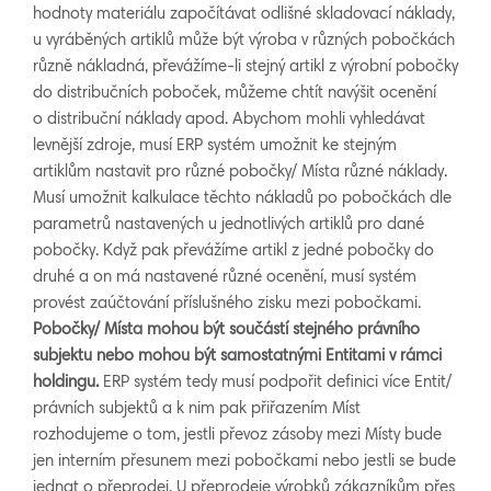
hodnoty materiálu započítávat odlišné skladovací náklady,
u vyráběných artiklů může být výroba v různých pobočkách
různě nákladná, převážíme-li stejný artikl z výrobní pobočky
do distribučních poboček, můžeme chtít navýšit ocenění
o distribuční náklady apod. Abychom mohli vyhledávat
levnější zdroje, musí ERP systém umožnit ke stejným
artiklům nastavit pro různé pobočky/ Místa různé náklady.
Musí umožnit kalkulace těchto nákladů po pobočkách dle
parametrů nastavených u jednotlivých artiklů pro dané
pobočky. Když pak převážíme artikl z jedné pobočky do
druhé a on má nastavené různé ocenění, musí systém
provést zaúčtování příslušného zisku mezi pobočkami.
Pobočky/ Místa mohou být součástí stejného právního
subjektu nebo mohou být samostatnými Entitami v rámci
holdingu.
ERP systém tedy musí podpořit definici více Entit/
právních subjektů a k nim pak přiřazením Míst
rozhodujeme o tom, jestli převoz zásoby mezi Místy bude
jen interním přesunem mezi pobočkami nebo jestli se bude
jednat o přeprodej. U přeprodeje výrobků zákazníkům přes