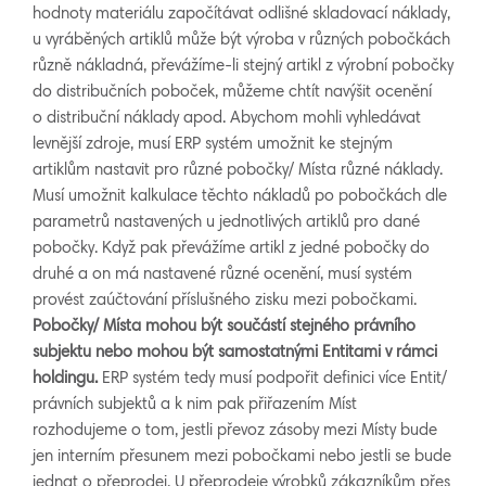
hodnoty materiálu započítávat odlišné skladovací náklady,
u vyráběných artiklů může být výroba v různých pobočkách
různě nákladná, převážíme-li stejný artikl z výrobní pobočky
do distribučních poboček, můžeme chtít navýšit ocenění
o distribuční náklady apod. Abychom mohli vyhledávat
levnější zdroje, musí ERP systém umožnit ke stejným
artiklům nastavit pro různé pobočky/ Místa různé náklady.
Musí umožnit kalkulace těchto nákladů po pobočkách dle
parametrů nastavených u jednotlivých artiklů pro dané
pobočky. Když pak převážíme artikl z jedné pobočky do
druhé a on má nastavené různé ocenění, musí systém
provést zaúčtování příslušného zisku mezi pobočkami.
Pobočky/ Místa mohou být součástí stejného právního
subjektu nebo mohou být samostatnými Entitami v rámci
holdingu.
ERP systém tedy musí podpořit definici více Entit/
právních subjektů a k nim pak přiřazením Míst
rozhodujeme o tom, jestli převoz zásoby mezi Místy bude
jen interním přesunem mezi pobočkami nebo jestli se bude
jednat o přeprodej. U přeprodeje výrobků zákazníkům přes