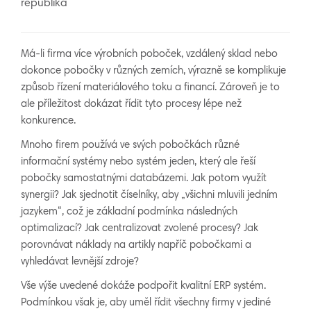
republika
Má-li firma více výrobních poboček, vzdálený sklad nebo
dokonce pobočky v různých zemích, výrazně se komplikuje
způsob řízení materiálového toku a financí. Zároveň je to
ale příležitost dokázat řídit tyto procesy lépe než
konkurence.
Mnoho firem používá ve svých pobočkách různé
informační systémy nebo systém jeden, který ale řeší
pobočky samostatnými databázemi. Jak potom využít
synergii? Jak sjednotit číselníky, aby „všichni mluvili jedním
jazykem“, což je základní podmínka následných
optimalizací? Jak centralizovat zvolené procesy? Jak
porovnávat náklady na artikly napříč pobočkami a
vyhledávat levnější zdroje?
Vše výše uvedené dokáže podpořit kvalitní ERP systém.
Podmínkou však je, aby uměl řídit všechny firmy v jediné