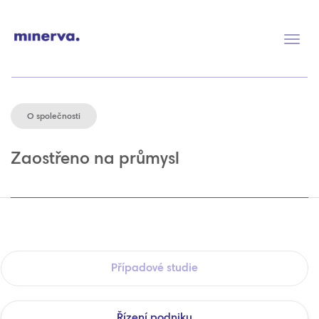
Přep
navig
O společnosti
Zaostřeno na průmysl
Případové studie
Řízení podniku