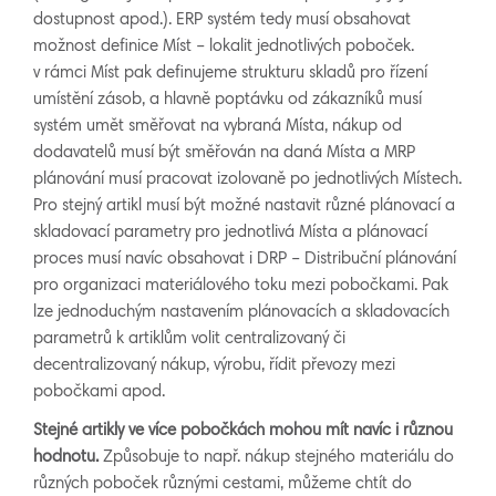
dostupnost apod.). ERP systém tedy musí obsahovat
možnost definice Míst – lokalit jednotlivých poboček.
v rámci Míst pak definujeme strukturu skladů pro řízení
umístění zásob, a hlavně poptávku od zákazníků musí
systém umět směřovat na vybraná Místa, nákup od
dodavatelů musí být směřován na daná Místa a MRP
plánování musí pracovat izolovaně po jednotlivých Místech.
Pro stejný artikl musí být možné nastavit různé plánovací a
skladovací parametry pro jednotlivá Místa a plánovací
proces musí navíc obsahovat i DRP – Distribuční plánování
pro organizaci materiálového toku mezi pobočkami. Pak
lze jednoduchým nastavením plánovacích a skladovacích
parametrů k artiklům volit centralizovaný či
decentralizovaný nákup, výrobu, řídit převozy mezi
pobočkami apod.
Stejné artikly ve více pobočkách mohou mít navíc i různou
hodnotu.
Způsobuje to např. nákup stejného materiálu do
různých poboček různými cestami, můžeme chtít do