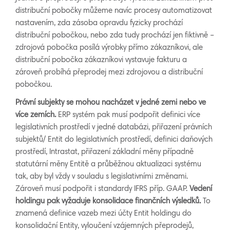
distribuční pobočky můžeme navíc procesy automatizovat
nastavením, zda zásoba opravdu fyzicky prochází
distribuční pobočkou, nebo zda tudy prochází jen fiktivně –
zdrojová pobočka posílá výrobky přímo zákazníkovi, ale
distribuční pobočka zákazníkovi vystavuje fakturu a
zároveň probíhá přeprodej mezi zdrojovou a distribuční
pobočkou.
Právní subjekty se mohou nacházet v jedné zemi nebo ve
více zemích.
ERP systém pak musí podpořit definici více
legislativních prostředí v jedné databázi, přiřazení právních
subjektů/ Entit do legislativních prostředí, definici daňových
prostředí, Intrastat, přiřazení základní měny případně
statutární měny Entitě a průběžnou aktualizaci systému
tak, aby byl vždy v souladu s legislativními změnami.
Zároveň musí podpořit i standardy IFRS příp. GAAP.
Vedení
holdingu pak vyžaduje konsolidace finančních výsledků.
To
znamená definice vazeb mezi účty Entit holdingu do
konsolidační Entity, vyloučení vzájemných přeprodejů,