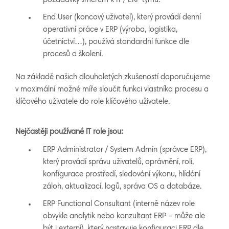
požadavky směrem k IT / ERP týmu.
End User (koncový uživatel), který provádí denní
operativní práce v ERP (výroba, logistika,
účetnictví…), používá standardní funkce dle
procesů a školení.
Na základě našich dlouholetých zkušeností doporučujeme
v maximální možné míře sloučit funkci vlastníka procesu a
klíčového uživatele do role klíčového uživatele.
Nejčastěji používané IT role jsou:
ERP Administrator / System Admin (správce ERP),
který provádí správu uživatelů, oprávnění, rolí,
konfigurace prostředí, sledování výkonu, hlídání
záloh, aktualizací, logů, správa OS a databáze.
ERP Functional Consultant (interně název role
obvykle analytik nebo konzultant ERP – může ale
být i externí), který nastavuje konfiguraci ERP dle