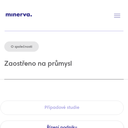
Přep
navig
O společnosti
Zaostřeno na průmysl
Případové studie
Řízení podniku