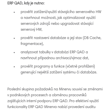
ERP QAD, kdy je nutno:
prověřit zatížení/využití stávajícího serverového HW
a navrhnout možnosti, jak optimalizovat využití
serverových zdrojů nebo upgradovat stávající
serverový HW,
prověřit nastavení databáze a její stav (DB Cache,
fragmentace),
analyzovat tabulky v databázi ERP QAD a
navrhnout případnou archivaci/výmaz dat,
prověřit programy a funkce (včetně prohlížení)
generující největší zatížení systému či databáze.
Poslední skupina požadavků na Minervu souvisí se změnami
v podnikových procesech a obměnou pracovníků
zajišťujících interní podporu ERP QAD. Pro efektivní využití
funkcionality ERP QAD Minerva nabízí provedení auditu