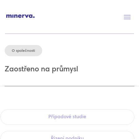
Přep
navig
O společnosti
Zaostřeno na průmysl
Případové studie
Řízení podniku