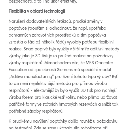
bezpečnosti, a to i na úkor efektivity.
Flexibilita v oblasti technologií
Narušení dodavatelských řetězců, prudké změny v
poptávce (troufám si odhadnout, že např. spotřeba
ochranných zdravotních prostředků a tím poptávka
vzrostla o řád až několik řádů) vyvolaly potřebu flexibilní
reakce. Snad poprvé byly využity v širší míře aditivní metody
výroby jako je 3D tisk jako pružná reakce na požadavky
výroby respirátorů. Mimochodem víte, že MES Opcenter
Execution od společnosti Siemens má speciální modul
„Aditive manufacturing“ pro řízení tohoto typu výroby? Byť
to asi není nejefektivnější metoda pro přímou výrobu
respirátorů - efektivnější by bylo využít 3D tisk pro rychlejší
výrobu forem pro klasické vstřikolisy, nebo přímo udržovat
patřičné formy ve státních hmotných rezervách a snížit tak
potřebné zásoby respirátorů.
K prudkému navýšení poptávky došlo rovněž u požadavku
na testování. Zde se zase ukázala síla robotizace při