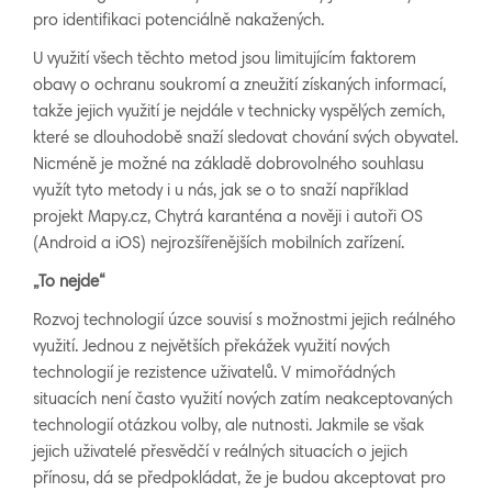
pro identifikaci potenciálně nakažených.
U využití všech těchto metod jsou limitujícím faktorem
obavy o ochranu soukromí a zneužití získaných informací,
takže jejich využití je nejdále v technicky vyspělých zemích,
které se dlouhodobě snaží sledovat chování svých obyvatel.
Nicméně je možné na základě dobrovolného souhlasu
využít tyto metody i u nás, jak se o to snaží například
projekt Mapy.cz, Chytrá karanténa a nověji i autoři OS
(Android a iOS) nejrozšířenějších mobilních zařízení.
„To nejde“
Rozvoj technologií úzce souvisí s možnostmi jejich reálného
využití. Jednou z největších překážek využití nových
technologií je rezistence uživatelů. V mimořádných
situacích není často využití nových zatím neakceptovaných
technologií otázkou volby, ale nutnosti. Jakmile se však
jejich uživatelé přesvědčí v reálných situacích o jejich
přínosu, dá se předpokládat, že je budou akceptovat pro