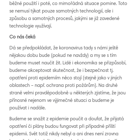
běžné použití i poté, co mimořádná situace pomine. Toto
se nemusí týkat pouze samotných technologií, ale i
způsobu a samotných procesů, jakými se již zavedené
technologie využívají.
Co nás čeká
Dá se předpokládat, že koronavirus tady s námi ještě
nějakou dobu bude (pokud ne navždy) a my se s tím
budeme muset naučit žit. Lidé i ekonomika se přizpůsobí,
budeme akceptovat skutečnost, že i bezpečnost tj.
opatření proti epidemiím něco stojí (stejně jako v jiných
oblastech – např. ochrana proti požárům). Na druhé
straně velmi pravděpodobně u některých zjistíme, že jsou
přínosné nejenom ve výjimečné situaci a budeme je
používat i nadále.
Budeme se snažit z epidemie poučit a doufat, že přijatá
opatření či plány budou fungovat při případné příští
epidemii. Svět totiž nikdy nebyl a ani dnes není zrovna