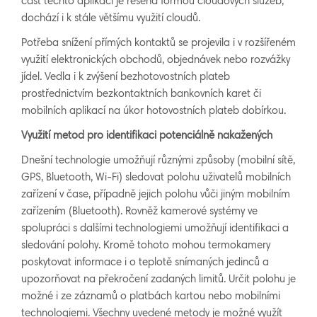
část těchto aplikací je řešená formou cloudových služeb,
dochází i k stále většímu využití cloudů.
Potřeba snížení přímých kontaktů se projevila i v rozšířeném
využití elektronických obchodů, objednávek nebo rozvážky
jídel. Vedla i k zvýšení bezhotovostních plateb
prostřednictvím bezkontaktních bankovních karet či
mobilních aplikací na úkor hotovostních plateb dobírkou.
Využití metod pro identifikaci potenciálně nakažených
Dnešní technologie umožňují různými způsoby (mobilní sítě,
GPS, Bluetooth, Wi-Fi) sledovat polohu uživatelů mobilních
zařízení v čase, případně jejich polohu vůči jiným mobilním
zařízením (Bluetooth). Rovněž kamerové systémy ve
spolupráci s dalšími technologiemi umožňují identifikaci a
sledování polohy. Kromě tohoto mohou termokamery
poskytovat informace i o teplotě snímaných jedinců a
upozorňovat na překročení zadaných limitů. Určit polohu je
možné i ze záznamů o platbách kartou nebo mobilními
technologiemi. Všechny uvedené metody je možné využít