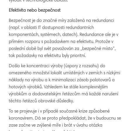
vyvodit v technologické oblasti.
Efektivita nebo bezpečnost
Bezpečnost je do značné míry založená na redundanci
(např. v oblasti IT dostupnosti redundantních
komponentách, systémech, datech). Redundance ale je v
přímém rozporu s požadavkem na efektivitu. Protože v
poslední době byl svět považován za „bezpečné místo“,
tak požadavky na efektivitu byly prioritní.
Došlo ke koncentraci výroby (úspory z rozsahu) do
omezeného množství lokalit umístěných v zemích s nízkými
náklady na výrobu a k minimalizaci zásob polotovarů a
hotových výrobků. Vzhledem ke stále komplexnějším
výrobkům a dodavatelským řetězcům má každé narušení
těchto řetězců obrovské důsledky.
To se projevuje i v případě současné krize způsobené
koronavirem. Dá se proto předpokládat, že v budoucnu se
zase začne ve zvýšené míře i brát v úvahu otázka