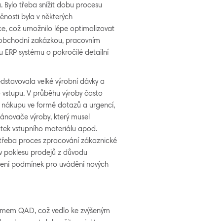
. Bylo třeba snížit dobu procesu
ěnosti byla v některých
e, což umožnilo lépe optimalizovat
i obchodní zakázkou, pracovním
u ERP systému o pokročilé detailní
edstavovala velké výrobní dávky a
o vstupu. V průběhu výroby často
 nákupu ve formě dotazů a urgencí,
lánovače výroby, který musel
atek vstupního materiálu apod.
 třeba proces zpracování zákaznické
 v poklesu prodejů z důvodu
žení podmínek pro uvádění nových
émem QAD, což vedlo ke zvýšeným