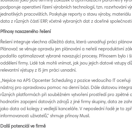
souvislostí jako jsou termíny zakázek a optimalizační parametry vý
podporuje operativní řízení výrobních technologií, tzn. rozvrhování 
jednotlivých pracovištích. Poskytuje reporty o stavu výroby, materiá
data z různých částí ERP, včetně vybraných dat z dceřiné společnosti
Přínosy nasazeného řešení
Řešení integruje všechna důležitá data, která usnadňují práci plán
Plánovač se věnuje opravdu jen plánování a neřeší neproduktivní zá
podařilo optimalizovat vybrané navazující procesy. Přínosem bylo i ši
oddělení firmy. Lidé tak mohli vnímat, jak jsou jejich datové vstupy důle
relevantní výstupy z IS jim práci usnadní.
„Nejvíce na APS Opcenter Scheduling z pozice vedoucího IT oceňuji s
nástroj pro opravdovou pomoc na denní bázi. Dále datovou integra
různých platformách při souběžném vytvoření prostředí pro zpětné an
hodnotím zapojení datových zdrojů z jiné firmy skupiny, data ze zahr
jako data od kolegy z vedlejší kanceláře. V neposlední řadě je to zp
informovanosti uživatelů,“ shrnuje přínosy Musil.
Další potenciál ve firmě