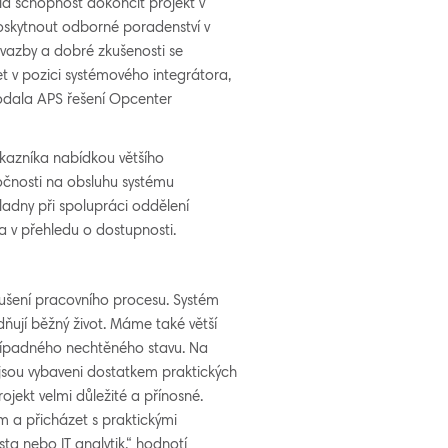
a schopnost dokončit projekt v
oskytnout odborné poradenství v
 vazby a dobré zkušenosti se
t v pozici systémového integrátora,
dodala APS řešení Opcenter
ákazníka nabídkou většího
ročnosti na obsluhu systému
kladny při spolupráci oddělení
 v přehledu o dostupnosti.
ušení pracovního procesu. Systém
dňují běžný život. Máme také větší
případného nechtěného stavu. Na
í jsou vybaveni dostatkem praktických
rojekt velmi důležité a přínosné.
 a přicházet s praktickými
sta nebo IT analytik,“ hodnotí