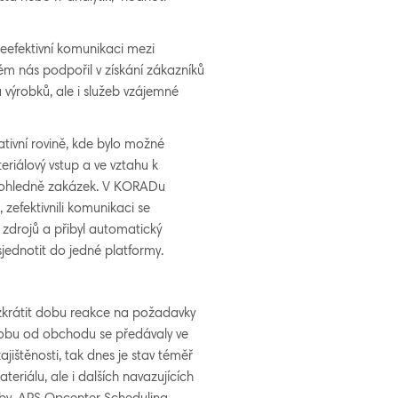
efektivní komunikaci mezi
ém nás podpořil v získání zákazníků
 výrobků, ale i služeb vzájemné
tivní rovině, kde bylo možné
eriálový vstup a ve vztahu k
cí ohledně zakázek. V KORADu
 zefektivnili komunikaci se
 zdrojů a přibyl automatický
sjednotit do jedné platformy.
zkrátit dobu reakce na požadavky
robu od obchodu se předávaly ve
jištěnosti, tak dnes je stav téměř
eriálu, ale i dalších navazujících