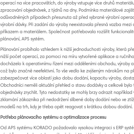
operací na více pracovištích, do výroby vstupuje více druhů materiálu
zpracování objednávek, z týdnů na dny. Podmínka materiálové zajišt
odůvodněných případech přesunuta až před vybrané výrobní operac
výrobní dávky. Při zadání do výroby neexistovala přesná vazba mez
příkazem a materiálem. Společnost potřebovala rozšířit funkcionalit
plánování, APS systém.
Plánování probíhalo vzhledem k nižší jednoduchosti výroby, která př
nižší počet operací, za pomoci na míru vytvořené aplikace a ručníh
docházelo k operativnímu řízení mezi odděleními obchodu, výroby a
což bylo značně neefektivní. To vše vedlo ke zvýšeným nárokům na p
zabezpečovat více oblastí jako dobu dodání, kapacitu výroby, dost
Obchodníci neměli aktuální přehled o stavu dodávky a celkově bylo
objednávky zrychlit. Tyto nedostatky se mohly brzy odrazit například
zklamání zákazníka při nedodržení slíbené doby dodání nebo ve ztí
modelů na trh, kdy je třeba opět reagovat s krátkou dobou dodání.
Potřeba plánovacího systému a optimalizace procesu
Od APS systému KORADO požadovalo vysokou integraci s ERP syst