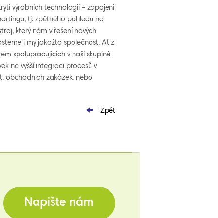
ytí výrobních technologií - zapojení
portingu, tj. zpětného pohledu na
stroj, který nám v řešení nových
steme i my jakožto společnost. Ať z
rem spolupracujících v naší skupině
ek na vyšší integraci procesů v
acit, obchodních zakázek, nebo
Zpět
Napište nám