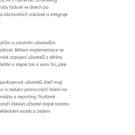
roby. APS Opcenter Scheduling
výroby řádově ve dnech po
lu a obchodních zakázek a integruje
.
ovačům a ostatním uživatelům.
ležitosti. Během implementace se
roké zapojení uživatelů z většiny
žité a stejně tak si sami říci, jaké
pokojenost uživatelů, kteří mají
ci a redukci pomocných řešení na
alýzy a reporting. Pozitivně
aničí získává uživatel stejně snadno
řehlednění vazeb a zvýšení