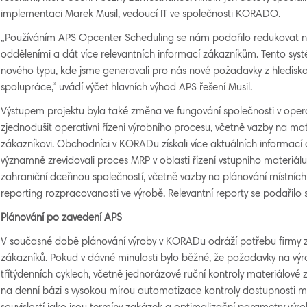
implementaci Marek Musil, vedoucí IT ve společnosti KORADO.
„Používáním APS Opcenter Scheduling se nám podařilo redukovat ne
odděleními a dát více relevantních informací zákazníkům. Tento syst
nového typu, kde jsme generovali pro nás nové požadavky z hlediska
spolupráce,“ uvádí výčet hlavních výhod APS řešení Musil.
Výstupem projektu byla také změna ve fungování společnosti v opera
zjednodušit operativní řízení výrobního procesu, včetně vazby na mat
zákazníkovi. Obchodníci v KORADu získali více aktuálních informa
významně zrevidovali proces MRP v oblasti řízení vstupního materiálu,
zahraniční dceřinou společností, včetně vazby na plánování místních
reporting rozpracovanosti ve výrobě. Relevantní reporty se podařilo 
Plánování po zavedení APS
V současné době plánování výroby v KORADu odráží potřebu firmy 
zákazníků. Pokud v dávné minulosti bylo běžné, že požadavky na vý
třítýdenních cyklech, včetně jednorázové ruční kontroly materiálové za
na denní bázi s vysokou mírou automatizace kontroly dostupnosti mat