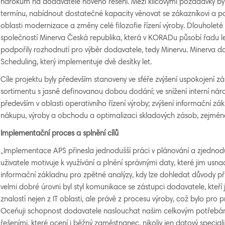
nárokům na dodavatele nového řešení. Mezi klíčovými požadavky byl
termínu, nabídnout dostatečné kapacity věnovat se zákazníkovi a p
oblasti modernizace a změny celé filozofie řízení výroby. Dlouholeté
společností Minerva Česká republika, která v KORADu působí řadu le
podpořily rozhodnutí pro výběr dodavatele, tedy Minervu. Minerva 
Scheduling, který implementuje dvě desítky let.
Cíle projektu byly především stanoveny ve sféře zvýšení uspokojení z
sortimentu s jasně definovanou dobou dodání; ve snížení interní ná
především v oblasti operativního řízení výroby; zvýšení informační zá
nákupu, výroby a obchodu a optimalizaci skladových zásob, zejména
Implementační proces a splnění cílů
„Implementace APS přinesla jednodušší práci v plánování a zjednod
uživatele motivuje k využívání a plnění správnými daty, které jim usna
informační základnu pro zpětné analýzy, kdy lze dohledat důvody 
velmi dobré úrovni byl styl komunikace se zástupci dodavatele, kteř
znalostí nejen z IT oblasti, ale právě z procesu výroby, což bylo pro p
Oceňuji schopnost dodavatele naslouchat našim celkovým potřebám
řešeními, které ocení i běžný zaměstnanec, nikoliv jen datový speciali