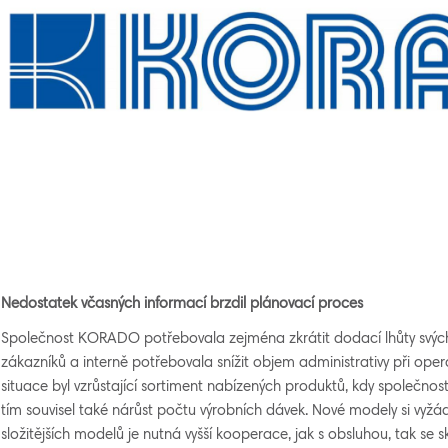
Nedostatek včasných informací brzdil plánovací proces
Společnost KORADO potřebovala zejména zkrátit dodací lhůty svý
zákazníků a interně potřebovala snížit objem administrativy při operat
situace byl vzrůstající sortiment nabízených produktů, kdy společno
tím souvisel také nárůst počtu výrobních dávek. Nové modely si vyžá
složitějších modelů je nutná vyšší kooperace, jak s obsluhou, tak se s