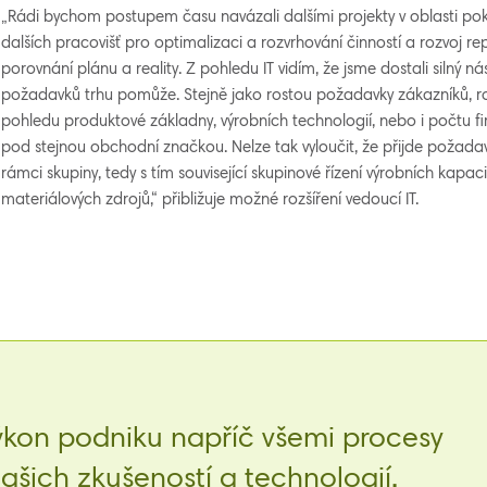
„Rádi bychom postupem času navázali dalšími projekty v oblasti pokr
dalších pracovišť pro optimalizaci a rozvrhování činností a rozvoj re
porovnání plánu a reality. Z pohledu IT vidím, že jsme dostali silný ná
požadavků trhu pomůže. Stejně jako rostou požadavky zákazníků, ro
pohledu produktové základny, výrobních technologií, nebo i počtu fi
pod stejnou obchodní značkou. Nelze tak vyloučit, že přijde požadav
rámci skupiny, tedy s tím související skupinové řízení výrobních kap
materiálových zdrojů,“ přibližuje možné rozšíření vedoucí IT.
ýkon podniku napříč všemi procesy
šich zkušeností a technologií.