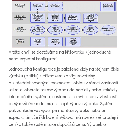
V této chvíli se dostáváme na křižovatku k jednoduché
nebo expertní konfiguraci.
Jednoduchá konfigurace je založena vždy na stejném čísle
výrobku (artiklu) s příznakem konfigurovatelný
a s předdefinovanými možnostmi výběru v rámci vlastností.
Jakmile vyberete takový výrobek do nabídky nebo zakázky
informačního systému, dostanete na vybranou z vlastností
a svým výběrem definujete např. výbavu výrobku. Systém
pak zohlední váš výběr při montáži výrobku nebo při
expedici tím, že řídí balení. Výbava má rovněž své prodejní
ceníky, takže systém také dopočítá cenu. Výrobek o