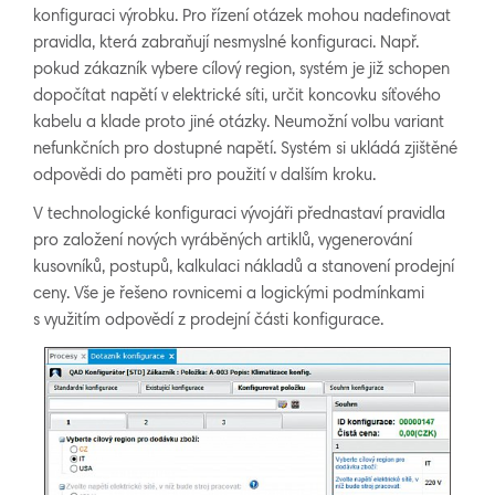
konfiguraci výrobku. Pro řízení otázek mohou nadefinovat
pravidla, která zabraňují nesmyslné konfiguraci. Např.
pokud zákazník vybere cílový region, systém je již schopen
dopočítat napětí v elektrické síti, určit koncovku síťového
kabelu a klade proto jiné otázky. Neumožní volbu variant
nefunkčních pro dostupné napětí. Systém si ukládá zjištěné
odpovědi do paměti pro použití v dalším kroku.
V technologické konfiguraci vývojáři přednastaví pravidla
pro založení nových vyráběných artiklů, vygenerování
kusovníků, postupů, kalkulaci nákladů a stanovení prodejní
ceny. Vše je řešeno rovnicemi a logickými podmínkami
s využitím odpovědí z prodejní části konfigurace.