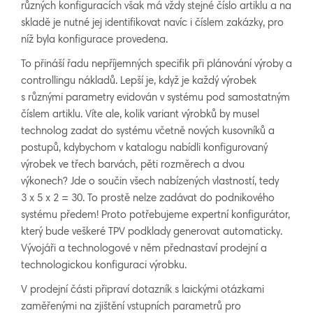
různých konfiguracích však má vždy stejné číslo artiklu a na
skladě je nutné jej identifikovat navíc i číslem zakázky, pro
níž byla konfigurace provedena.
To přináší řadu nepříjemných specifik při plánování výroby a
controllingu nákladů. Lepší je, když je každý výrobek
s různými parametry evidován v systému pod samostatným
číslem artiklu. Víte ale, kolik variant výrobků by musel
technolog zadat do systému včetně nových kusovníků a
postupů, kdybychom v katalogu nabídli konfigurovaný
výrobek ve třech barvách, pěti rozměrech a dvou
výkonech? Jde o součin všech nabízených vlastností, tedy
3 x 5 x 2 = 30. To prostě nelze zadávat do podnikového
systému předem! Proto potřebujeme expertní konfigurátor,
který bude veškeré TPV podklady generovat automaticky.
Vývojáři a technologové v něm přednastaví prodejní a
technologickou konfiguraci výrobku.
V prodejní části připraví dotazník s laickými otázkami
zaměřenými na zjištění vstupních parametrů pro