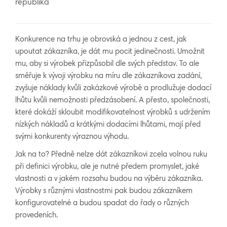
republika
Konkurence na trhu je obrovská a jednou z cest, jak
upoutat zákazníka, je dát mu pocit jedinečnosti. Umožnit
mu, aby si výrobek přizpůsobil dle svých představ. To ale
směřuje k vývoji výrobku na míru dle zákazníkova zadání,
zvyšuje náklady kvůli zakázkové výrobě a prodlužuje dodací
lhůtu kvůli nemožnosti předzásobení. A přesto, společnosti,
které dokáží skloubit modifikovatelnost výrobků s udržením
nízkých nákladů a krátkými dodacími lhůtami, mají před
svými konkurenty výraznou výhodu.
Jak na to? Předně nelze dát zákazníkovi zcela volnou ruku
při definici výrobku, ale je nutné předem promyslet, jaké
vlastnosti a v jakém rozsahu budou na výběru zákazníka.
Výrobky s různými vlastnostmi pak budou zákazníkem
konfigurovatelné a budou spadat do řady o různých
provedeních.