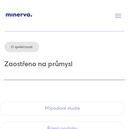
Přep
navig
O společnosti
Zaostřeno na průmysl
Případové studie
Řízení podniku