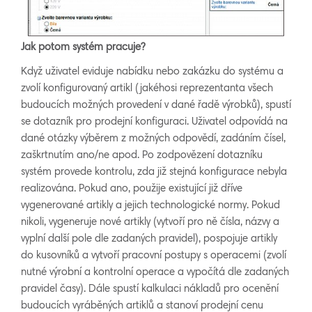
Jak potom systém pracuje?
Když uživatel eviduje nabídku nebo zakázku do systému a
zvolí konfigurovaný artikl (jakéhosi reprezentanta všech
budoucích možných provedení v dané řadě výrobků), spustí
se dotazník pro prodejní konfiguraci. Uživatel odpovídá na
dané otázky výběrem z možných odpovědí, zadáním čísel,
zaškrtnutím ano/ne apod. Po zodpovězení dotazníku
systém provede kontrolu, zda již stejná konfigurace nebyla
realizována. Pokud ano, použije existující již dříve
vygenerované artikly a jejich technologické normy. Pokud
nikoli, vygeneruje nové artikly (vytvoří pro ně čísla, názvy a
vyplní další pole dle zadaných pravidel), pospojuje artikly
do kusovníků a vytvoří pracovní postupy s operacemi (zvolí
nutné výrobní a kontrolní operace a vypočítá dle zadaných
pravidel časy). Dále spustí kalkulaci nákladů pro ocenění
budoucích vyráběných artiklů a stanoví prodejní cenu