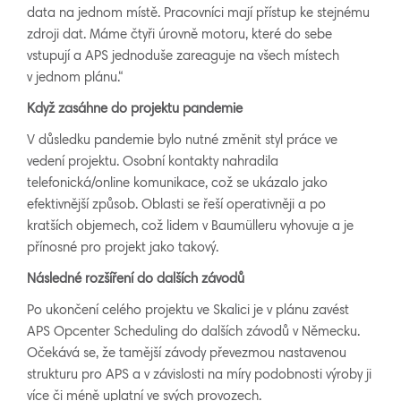
data na jednom místě. Pracovníci mají přístup ke stejnému
zdroji dat. Máme čtyři úrovně motoru, které do sebe
vstupují a APS jednoduše zareaguje na všech místech
v jednom plánu.“
Když zasáhne do projektu pandemie
V důsledku pandemie bylo nutné změnit styl práce ve
vedení projektu. Osobní kontakty nahradila
telefonická/online komunikace, což se ukázalo jako
efektivnější způsob. Oblasti se řeší operativněji a po
kratších objemech, což lidem v Baumülleru vyhovuje a je
přínosné pro projekt jako takový.
Následné rozšíření do dalších závodů
Po ukončení celého projektu ve Skalici je v plánu zavést
APS Opcenter Scheduling do dalších závodů v Německu.
Očekává se, že tamější závody převezmou nastavenou
strukturu pro APS a v závislosti na míry podobnosti výroby ji
více či méně uplatní ve svých provozech.