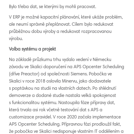
Bylo třeba dat, se kterými by mohli pracovat.
V ERP je možné kapacitní plánování, které ukáže problém,
ale neumí správně přeplánovat. Cílem bylo redukovat
průběžnou dobu výroby a redukovat rozpracovanou
výrobu.
Volba systému a projekt
Na základě průzkumu trhu vydalo vedení v Německu
závodu ve Skalici doporučení na APS Opcenter Scheduling
(dříve Preactor) od společnosti Siemens. Pobočka ve
Skalici v roce 2018 oslovila Minervu, jako dodavatele
s poptávkou na studii na vlastních datech. Po shlédnutí
demoverze a dodané studie nastala velká spokojenost
s funkcionalitou systému. Nastoupila fáze přípravy dat,
která trvala asi rok včetně testování dat s APS a
customizace pravidel. V roce 2020 začala implementace
APS Opcenter Scheduling. Přípravnou fázi prodloužil fakt,
že pobočka ve Skalici nedisponuje vlastním IT oddělením a