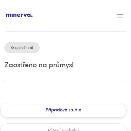
Přep
navig
O společnosti
Zaostřeno na průmysl
Případové studie
Řízení podniku