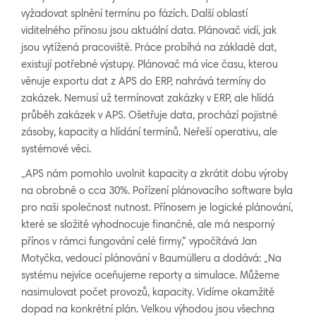
vyžadovat splnění termínu po fázích. Další oblastí
viditelného přínosu jsou aktuální data. Plánovač vidí, jak
jsou vytížená pracoviště. Práce probíhá na základě dat,
existují potřebné výstupy. Plánovač má více času, kterou
věnuje exportu dat z APS do ERP, nahrává termíny do
zakázek. Nemusí už termínovat zakázky v ERP, ale hlídá
průběh zakázek v APS. Ošetřuje data, prochází pojistné
zásoby, kapacity a hlídání termínů. Neřeší operativu, ale
systémové věci.
„APS nám pomohlo uvolnit kapacity a zkrátit dobu výroby
na obrobně o cca 30%. Pořízení plánovacího software byla
pro naši společnost nutnost. Přínosem je logické plánování,
které se složitě vyhodnocuje finančně, ale má nesporný
přínos v rámci fungování celé firmy,“ vypočítává Jan
Motyčka, vedoucí plánování v Baumülleru a dodává: „Na
systému nejvíce oceňujeme reporty a simulace. Můžeme
nasimulovat počet provozů, kapacity. Vidíme okamžitě
dopad na konkrétní plán. Velkou výhodou jsou všechna