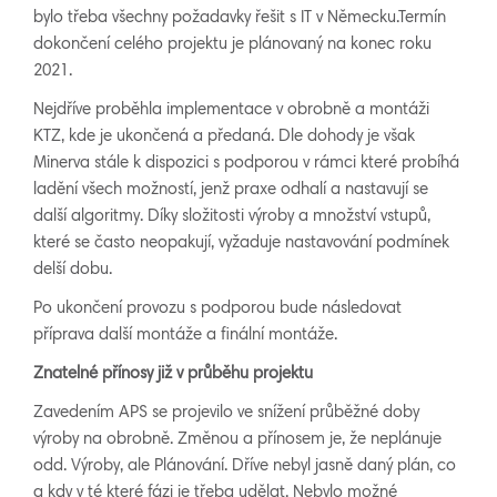
bylo třeba všechny požadavky řešit s IT v Německu.Termín
dokončení celého projektu je plánovaný na konec roku
2021.
Nejdříve proběhla implementace v obrobně a montáži
KTZ, kde je ukončená a předaná. Dle dohody je však
Minerva stále k dispozici s podporou v rámci které probíhá
ladění všech možností, jenž praxe odhalí a nastavují se
další algoritmy. Díky složitosti výroby a množství vstupů,
které se často neopakují, vyžaduje nastavování podmínek
delší dobu.
Po ukončení provozu s podporou bude následovat
příprava další montáže a finální montáže.
Znatelné přínosy již v průběhu projektu
Zavedením APS se projevilo ve snížení průběžné doby
výroby na obrobně. Změnou a přínosem je, že neplánuje
odd. Výroby, ale Plánování. Dříve nebyl jasně daný plán, co
a kdy v té které fázi je třeba udělat. Nebylo možné