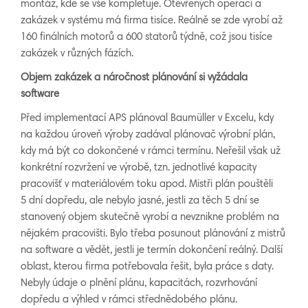
montáž, kde se vše kompletuje. Otevřených operací a
zakázek v systému má firma tisíce. Reálně se zde vyrobí až
160 finálních motorů a 600 statorů týdně, což jsou tisíce
zakázek v různých fázích.
Objem zakázek a náročnost plánování si vyžádala
software
Před implementací APS plánoval Baumüller v Excelu, kdy
na každou úroveň výroby zadával plánovač výrobní plán,
kdy má být co dokončené v rámci termínu. Neřešil však už
konkrétní rozvržení ve výrobě, tzn. jednotlivé kapacity
pracovišť v materiálovém toku apod. Mistři plán pouštěli
5 dní dopředu, ale nebylo jasné, jestli za těch 5 dní se
stanovený objem skutečně vyrobí a nevznikne problém na
nějakém pracovišti. Bylo třeba posunout plánování z mistrů
na software a vědět, jestli je termín dokončení reálný. Další
oblast, kterou firma potřebovala řešit, byla práce s daty.
Nebyly údaje o plnění plánu, kapacitách, rozvrhování
dopředu a výhled v rámci střednědobého plánu.