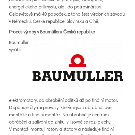
dodává do plastikářského průmyslu, výroby lodí,
energetického průmyslu, ale i do potravinářství.
Celosvětově má 40 poboček, z toho šest výrobních závodů
v Německu, České republice, Slovinsku a Číně.
Proces výroby v Baumülleru Česká republika
Baumüller
vyrábí
elektromotory, od obrábění odlitků až po finální motor.
Disponuje čtyřmi provozy, kterými jsou obrobna, dvě
montáže a finální montáž. Na obrobně je centrum
obrábění a zalívání do zinku, v lisovně se razí plechy.
V montáži montují rotory a statory a následuje finální