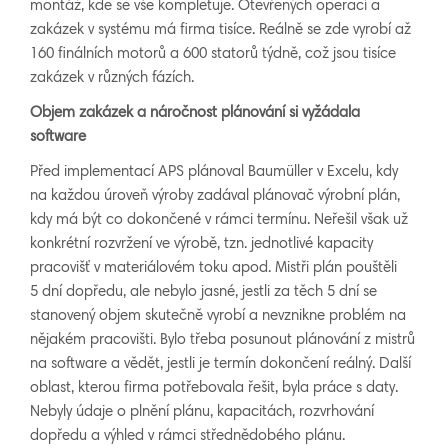
montáž, kde se vše kompletuje. Otevřených operací a
zakázek v systému má firma tisíce. Reálně se zde vyrobí až
160 finálních motorů a 600 statorů týdně, což jsou tisíce
zakázek v různých fázích.
Objem zakázek a náročnost plánování si vyžádala
software
Před implementací APS plánoval Baumüller v Excelu, kdy
na každou úroveň výroby zadával plánovač výrobní plán,
kdy má být co dokončené v rámci termínu. Neřešil však už
konkrétní rozvržení ve výrobě, tzn. jednotlivé kapacity
pracovišť v materiálovém toku apod. Mistři plán pouštěli
5 dní dopředu, ale nebylo jasné, jestli za těch 5 dní se
stanovený objem skutečně vyrobí a nevznikne problém na
nějakém pracovišti. Bylo třeba posunout plánování z mistrů
na software a vědět, jestli je termín dokončení reálný. Další
oblast, kterou firma potřebovala řešit, byla práce s daty.
Nebyly údaje o plnění plánu, kapacitách, rozvrhování
dopředu a výhled v rámci střednědobého plánu.