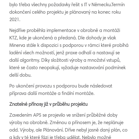
bylo třeba všechny požadavky řešit s IT v Německu.Termín
dokončení celého projektu je plánovaný na konec roku
2021.
Nejdříve proběhla implementace v obrobně a montáži
KTZ, kde je ukončená a předaná. Dle dohody je však
Minerva stále k dispozici s podporou v rámci které probíhá
ladění všech možností, jenž praxe odhalí a nastavují se
další algoritmy. Díky složitosti výroby a množství vstupů,
které se často neopakují, vyžaduje nastavování podmínek
delší dobu.
Po ukončení provozu s podporou bude následovat
příprava další montáže a finální montáže.
Znatelné přínosy již v průběhu projektu
Zavedením APS se projevilo ve snížení průběžné doby
výroby na obrobně. Změnou a přínosem je, že neplánuje
odd. Výroby, ale Plánování. Dříve nebyl jasně daný plán, co
a kdy v té které fázi je třeba udělat. Nebylo možné