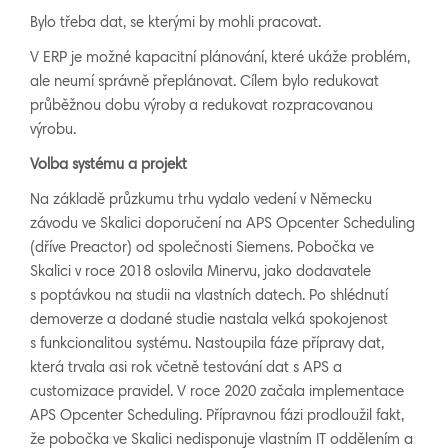
Bylo třeba dat, se kterými by mohli pracovat.
V ERP je možné kapacitní plánování, které ukáže problém,
ale neumí správně přeplánovat. Cílem bylo redukovat
průběžnou dobu výroby a redukovat rozpracovanou
výrobu.
Volba systému a projekt
Na základě průzkumu trhu vydalo vedení v Německu
závodu ve Skalici doporučení na APS Opcenter Scheduling
(dříve Preactor) od společnosti Siemens. Pobočka ve
Skalici v roce 2018 oslovila Minervu, jako dodavatele
s poptávkou na studii na vlastních datech. Po shlédnutí
demoverze a dodané studie nastala velká spokojenost
s funkcionalitou systému. Nastoupila fáze přípravy dat,
která trvala asi rok včetně testování dat s APS a
customizace pravidel. V roce 2020 začala implementace
APS Opcenter Scheduling. Přípravnou fázi prodloužil fakt,
že pobočka ve Skalici nedisponuje vlastním IT oddělením a