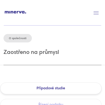
Přep
navig
O společnosti
Zaostřeno na průmysl
Případové studie
Řízení podniku