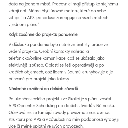
data na jednom místě. Pracovníci mají přístup ke stejnému
zdroji dat. Máme čtyři úrovně motoru, které do sebe
vstupují a APS jednoduše zareaguje na všech místech
v jednom plánu.“
Když zasáhne do projektu pandemie
V důsledku pandemie bylo nutné změnit styl práce ve
vedení projektu. Osobní kontakty nahradila
telefonická/online komunikace, což se ukázalo jako
efektivnější způsob. Oblasti se řeší operativněji a po
kratších objemech, což lidem v Baumülleru vyhovuje a je
přínosné pro projekt jako takový.
Následné rozšíření do dalších závodů
Po ukončení celého projektu ve Skalici je v plánu zavést
APS Opcenter Scheduling do dalších závodů v Německu.
Očekává se, že tamější závody převezmou nastavenou
strukturu pro APS a v závislosti na míry podobnosti výroby ji
více či méně uplatní ve svých provozech.