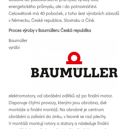
dodává do plastikářského průmyslu, výroby lodí,
energetického průmyslu, ale i do potravinářství.
Celosvětově má 40 poboček, z toho šest výrobních závodů
v Německu, České republice, Slovinsku a Číně.
Proces výroby v Baumülleru Česká republika
Baumüller
vyrábí
elektromotory, od obrábění odlitků až po finální motor.
Disponuje čtyřmi provozy, kterými jsou obrobna, dvě
montáže a finální montáž. Na obrobně je centrum
obrábění a zalívání do zinku, v lisovně se razí plechy.
V montáži montují rotory a statory a následuje finální