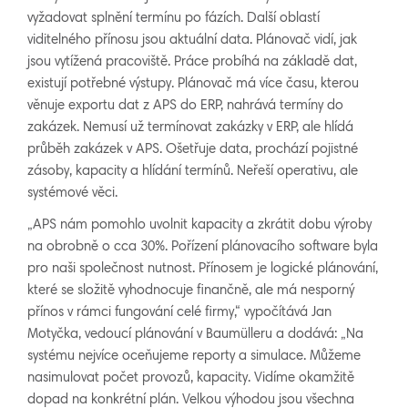
vyžadovat splnění termínu po fázích. Další oblastí
viditelného přínosu jsou aktuální data. Plánovač vidí, jak
jsou vytížená pracoviště. Práce probíhá na základě dat,
existují potřebné výstupy. Plánovač má více času, kterou
věnuje exportu dat z APS do ERP, nahrává termíny do
zakázek. Nemusí už termínovat zakázky v ERP, ale hlídá
průběh zakázek v APS. Ošetřuje data, prochází pojistné
zásoby, kapacity a hlídání termínů. Neřeší operativu, ale
systémové věci.
„APS nám pomohlo uvolnit kapacity a zkrátit dobu výroby
na obrobně o cca 30%. Pořízení plánovacího software byla
pro naši společnost nutnost. Přínosem je logické plánování,
které se složitě vyhodnocuje finančně, ale má nesporný
přínos v rámci fungování celé firmy,“ vypočítává Jan
Motyčka, vedoucí plánování v Baumülleru a dodává: „Na
systému nejvíce oceňujeme reporty a simulace. Můžeme
nasimulovat počet provozů, kapacity. Vidíme okamžitě
dopad na konkrétní plán. Velkou výhodou jsou všechna