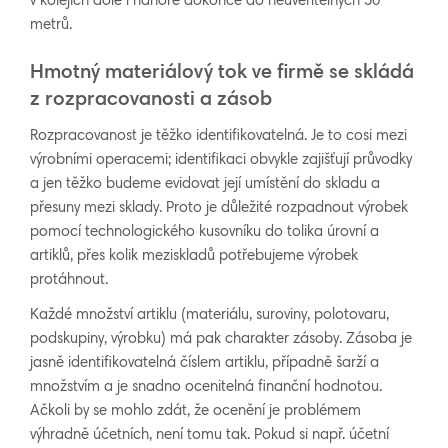
v kolejích dole i nahoře dokonce do neuvěřitelných 50
metrů.
Hmotný materiálový tok ve firmě se skládá
z rozpracovanosti a zásob
Rozpracovanost je těžko identifikovatelná. Je to cosi mezi
výrobními operacemi; identifikaci obvykle zajišťují průvodky
a jen těžko budeme evidovat její umístění do skladu a
přesuny mezi sklady. Proto je důležité rozpadnout výrobek
pomocí technologického kusovníku do tolika úrovní a
artiklů, přes kolik meziskladů potřebujeme výrobek
protáhnout.
Každé množství artiklu (materiálu, suroviny, polotovaru,
podskupiny, výrobku) má pak charakter zásoby. Zásoba je
jasně identifikovatelná číslem artiklu, případně šarží a
množstvím a je snadno ocenitelná finanční hodnotou.
Ačkoli by se mohlo zdát, že ocenění je problémem
výhradně účetních, není tomu tak. Pokud si např. účetní