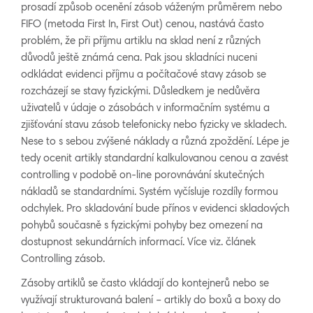
prosadí způsob ocenění zásob váženým průměrem nebo
FIFO (metoda First In, First Out) cenou, nastává často
problém, že při příjmu artiklu na sklad není z různých
důvodů ještě známá cena. Pak jsou skladníci nuceni
odkládat evidenci příjmu a počítačové stavy zásob se
rozcházejí se stavy fyzickými. Důsledkem je nedůvěra
uživatelů v údaje o zásobách v informačním systému a
zjišťování stavu zásob telefonicky nebo fyzicky ve skladech.
Nese to s sebou zvýšené náklady a různá zpoždění. Lépe je
tedy ocenit artikly standardní kalkulovanou cenou a zavést
controlling v podobě on-line porovnávání skutečných
nákladů se standardními. Systém vyčísluje rozdíly formou
odchylek. Pro skladování bude přínos v evidenci skladových
pohybů současně s fyzickými pohyby bez omezení na
dostupnost sekundárních informací. Více viz. článek
Controlling zásob.
Zásoby artiklů se často vkládají do kontejnerů nebo se
využívají strukturovaná balení – artikly do boxů a boxy do