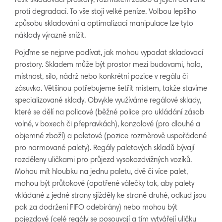
řešit skladovací prostory, rozmístění zásob a jejich ochranu
proti degradaci. To vše stojí velké peníze. Volbou lepšího
způsobu skladování a optimalizací manipulace lze tyto
náklady výrazně snížit.
Pojďme se nejprve podívat, jak mohou vypadat skladovací
prostory. Skladem může být prostor mezi budovami, hala,
místnost, silo, nádrž nebo konkrétní pozice v regálu či
zásuvka. Většinou potřebujeme šetřit místem, takže stavíme
specializované sklady. Obvykle využíváme regálové sklady,
které se dělí na policové (běžné police pro ukládání zásob
volně, v boxech či přepravkách), konzolové (pro dlouhé a
objemné zboží) a paletové (pozice rozměrově uspořádané
pro normované palety). Regály paletových skladů bývají
rozděleny uličkami pro průjezd vysokozdvižných vozíků.
Mohou mít hloubku na jednu paletu, dvě či více palet,
mohou být průtokové (opatřené válečky tak, aby palety
vkládané z jedné strany sjížděly ke straně druhé, odkud jsou
pak za dodržení FIFO odebírány) nebo mohou být
pojezdové (celé regály se posouvají a tím vytvářejí uličku