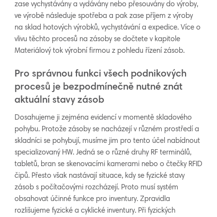
zase vychystávány a vydávány nebo přesouvány do výroby,
ve výrobě následuje spotřeba a pak zase příjem z výroby
na sklad hotových výrobků, vychystávání a expedice. Více o
vlivu těchto procesů na zásoby se dočtete v kapitole
Materiálový tok výrobní firmou z pohledu řízení zásob.
Pro správnou funkci všech podnikových
procesů je bezpodmínečně nutné znát
aktuální stavy zásob
Dosahujeme ji zejména evidencí v momentě skladového
pohybu. Protože zásoby se nacházejí v různém prostředí a
skladníci se pohybují, musíme jim pro tento účel nabídnout
specializovaný HW. Jedná se o různé druhy RF terminálů,
tabletů, bran se skenovacími kamerami nebo o čtečky RFID
čipů. Přesto však nastávají situace, kdy se fyzické stavy
zásob s počítačovými rozcházejí. Proto musí systém
obsahovat účinné funkce pro inventury. Zpravidla
rozlišujeme fyzické a cyklické inventury. Při fyzických