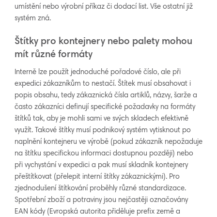
umístění nebo výrobní příkaz či dodací list. Vše ostatní již
systém zná.
Štítky pro kontejnery nebo palety mohou
mít různé formáty
Interně lze použít jednoduché pořadové číslo, ale při
expedici zákazníkům to nestačí. Štítek musí obsahovat i
popis obsahu, tedy zákaznická čísla artiklů, názvy, šarže a
často zákazníci definují specifické požadavky na formáty
štítků tak, aby je mohli sami ve svých skladech efektivně
využít. Takové štítky musí podnikový systém vytisknout po
naplnění kontejneru ve výrobě (pokud zákazník nepožaduje
na štítku specifickou informaci dostupnou později) nebo
při vychystání v expedici a pak musí skladník kontejnery
přeštítkovat (přelepit interní štítky zákaznickými). Pro
zjednodušení štítkování proběhly různé standardizace.
Spotřební zboží a potraviny jsou nejčastěji označovány
EAN kódy (Evropská autorita přiděluje prefix země a