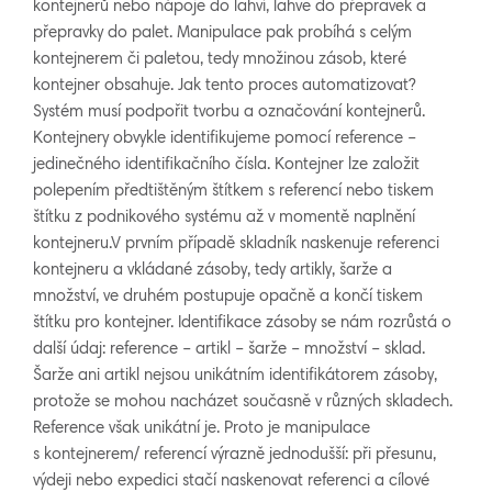
kontejnerů nebo nápoje do lahví, lahve do přepravek a
přepravky do palet. Manipulace pak probíhá s celým
kontejnerem či paletou, tedy množinou zásob, které
kontejner obsahuje. Jak tento proces automatizovat?
Systém musí podpořit tvorbu a označování kontejnerů.
Kontejnery obvykle identifikujeme pomocí reference –
jedinečného identifikačního čísla. Kontejner lze založit
polepením předtištěným štítkem s referencí nebo tiskem
štítku z podnikového systému až v momentě naplnění
kontejneru.V prvním případě skladník naskenuje referenci
kontejneru a vkládané zásoby, tedy artikly, šarže a
množství, ve druhém postupuje opačně a končí tiskem
štítku pro kontejner. Identifikace zásoby se nám rozrůstá o
další údaj: reference – artikl – šarže – množství – sklad.
Šarže ani artikl nejsou unikátním identifikátorem zásoby,
protože se mohou nacházet současně v různých skladech.
Reference však unikátní je. Proto je manipulace
s kontejnerem/ referencí výrazně jednodušší: při přesunu,
výdeji nebo expedici stačí naskenovat referenci a cílové