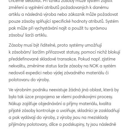
chceme sledovat. Při vzniku zásoby může systém zajistit
změření a vyplnění atributů požadovaných k danému
artiklu a následná výroba nebo zákazník může požadovat
pouze zásoby splňující specifické hodnoty atributů. Systém
pak může při vychystávání najít a použít tu správnou
zásobu/ šarži artiklu.
Zásoby musí být řiditelné, proto systémy umožňují
k zásobám/ šaržím přiřazovat statusy, pomocí nichž blokují
předdefinované skladové transakce. Pokud např. zjistíme
nekvalitu, změníme status šarže zásoby na NOK a systém
nedovolí expedici nebo výdej závadného materiálu či
polotovaru do výroby.
Ve výrobním podniku neexistuje žádná jiná oblast, která by
byla tak úzce propojena se všemi podnikovými procesy.
Nákup zajišťuje objednávání a příjmy materiálu, kvalita
přijaté zásoby kontroluje a uvolňuje, skladníci je zaskladňují
a pak vydávají do výroby, z výroby jsou na mezisklady
přijímány polotovary, dílce a podskupiny, ty jsou následně