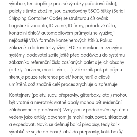
výrobce, ten doplňuje pro své výrobky pořadová čísla);
palety s tímto zbožím jsou označovány SSCC štítky (Serial
Shipping Container Code) se strukturou číslování:
Logistická varianta, ID země, ID firmy, pořadové číslo,
kontrolní číslo.V automobilovém průmyslu se využívají
nejčastěji VDA formáty kontejnerových štítků. Pokud
zákazník i dodavatel využívají EDI komunikaci mezi svými
systémy, dodavatel zašle ještě před dodávkou do systému
zákazníka referenční čísla zasílaných palet s jejich obsahy
(artikly, šaržemi, množstvími, …). Zákazník pak při příjmu
skenuje pouze reference palet/ kontejnerů a cílové
umístění, což značně celý proces zrychluje a zpřesňuje.
Kontejnery (palety, sudy, přepravky, gitterboxy, atd.) mohou
být vratné a nevratné; vratné obaly mohou být evidenční,
zálohované a prodávané). Vždy jsou v podnikovém systému
vedeny jako artikly, abychom je mohli nakupovat, skladovat
a expedovat. Navíc se definují balicí předpisy, tedy kolik
výrobků se vejde do boxu/ lahví do přepravky, kolik boxů/