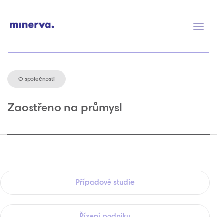
Přep
navig
O společnosti
Zaostřeno na průmysl
Případové studie
Řízení podniku