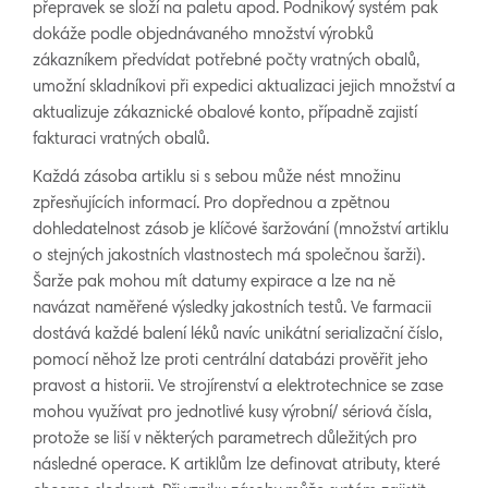
přepravek se složí na paletu apod. Podnikový systém pak
dokáže podle objednávaného množství výrobků
zákazníkem předvídat potřebné počty vratných obalů,
umožní skladníkovi při expedici aktualizaci jejich množství a
aktualizuje zákaznické obalové konto, případně zajistí
fakturaci vratných obalů.
Každá zásoba artiklu si s sebou může nést množinu
zpřesňujících informací. Pro dopřednou a zpětnou
dohledatelnost zásob je klíčové šaržování (množství artiklu
o stejných jakostních vlastnostech má společnou šarži).
Šarže pak mohou mít datumy expirace a lze na ně
navázat naměřené výsledky jakostních testů. Ve farmacii
dostává každé balení léků navíc unikátní serializační číslo,
pomocí něhož lze proti centrální databázi prověřit jeho
pravost a historii. Ve strojírenství a elektrotechnice se zase
mohou využívat pro jednotlivé kusy výrobní/ sériová čísla,
protože se liší v některých parametrech důležitých pro
následné operace. K artiklům lze definovat atributy, které