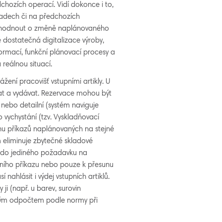
chozích operací. Vidí dokonce i to,
kladech či na předchozích
rozhodnout o změně naplánovaného
 dostatečná digitalizace výroby,
formací, funkční plánovací procesy a
reálnou situací.
ážení pracovišť vstupními artikly. U
ávat a vydávat. Rezervace mohou být
 nebo detailní (systém naviguje
o vychystání (tzv. Vyskladňovací
nu příkazů naplánovaných na stejné
eliminuje zbytečné skladové
zů do jediného požadavku na
obního příkazu nebo pouze k přesunu
nahlásit i výdej vstupních artiklů.
ji (např. u barev, surovin
tným odpočtem podle normy při