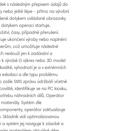
vodek s následným přepisem údajů do
 nebo ještě lépe - přímo na výrobní
odušené dotykem ovládané obrazovky
r dotykem operaci startuje,
ství, časy, případně přerušení.
zuje ukončení výroby nebo naplnění
ejnerům, což umožňuje následné
ích neslouží jen k zadávání a
ce k výrobě či výkres nebo 3D model
valitě, vyhodnotí je a v extrémních
na eskalaci a dle typu problému
bo zašle SMS zprávu údržbáři včetně
viště, identifikuje se na PC kiosku,
potřebu náhradních dílů. Operátor
 materiály. Systém dle
komponenty, operátor zaktualizuje
Skladník vidí optimalizovanou
 a systém jej naviguje k zásobě a