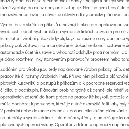
snaží vyrábět co největší ekonomické dávky směřující k pokrytí více n
různé výrobky, do nichž daný artikl vstupuje. Není na něm tedy číslo 
množství, načasování a návazné aktivity řídí dynamicky plánovací p
Výrobu bez diskrétních příkazů umožňují funkce pro opakovanou výro
výrobnosti jednotlivých artiklů na výrobních linkách a systém pro n
kumulativní výrobní příkazy kdykoli, když nahlásíme na výrobní lince v
příkazy pak zůstávají na lince otevřené, dokud neskončí nastavené ú
automaticky účetně uzavře a vyhodnotí odchylky proti normám. Co se
je dáno rozvrhem linky stanoveným plánovacím procesem nebo tah
Zadáním pro výrobu jsou tedy naplánované výrobní příkazy, příp. de
pracoviště či rozvrhy výrobních linek. Při uvolnění příkazů z plánován
platných kusovníků a postupů k příkazům a k podrobné rezervaci vs
či dílců a podskupin. Plánování probíhá týdně až denně, ale mistři 
operativních zásahů do front práce na pracoviště kdykoli, protože v
může docházet k poruchám, které je nutné okamžitě řešit, aby byly m
V poslední době dokonce dochází k posunu dílenského plánování z m
na předáky u výrobních linek. Informační systémy to umožňují díky on
plánovaných operací vstupy: Operátor vidí frontu operací v naplá