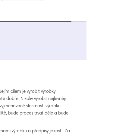
jím cílem je vyrobit výrobky
 dobře! Nikoliv vyrobit nejlevněji
e vyjmenované vlastnosti výrobku
alitě, bude proces trvat déle a bude
mami výrobku a předpisy jakosti. Za