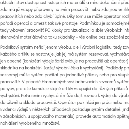
aktuální stav dostupnosti vstupních materiálů a míru dokončení před
zda má již vstupy připraveny na svém pracovišti nebo zda jsou ve s
pracovištích nebo zda chybí úplně. Díky tomu se může operátor 
pořadí operací a omezit tak své prostoje. Podmínkou je samozřejmě
tedy vybavení pracovišť PC kiosky pro vizualizaci a sběr výrobních in
skenování materiálového toku skladníky – vše online bez zpoždění za 
Podnikový systém neřídí jenom výrobu, ale i výrobní logistiku, tedy zav
každého artiklu se nastavuje, jak jej má systém rezervovat, vychyst
jen obecné (konkrétní výdeje šarží eviduje na pracovišti až operátor)
skladníka na konkrétní šarže/ výrobní čísla k vychystání). Podklady pr
seznamy) může systém počítat po jednotlivé příkazy nebo pro skupi
pracoviště. V případě Hromadných vyskladňovacích seznamů systém 
pohyby, protože kumuluje stejné artikly vstupující do různých příka
vychystání. Potvrzením vychystání může dojít rovnou k výdeji do výr
do cílového skladu pracoviště. Operátor pak hlásí jen práci nebo musí 
Evidenci výdejů v některých případech požaduje systém detailně, jindy 
v zásobnících, u spojovacího materiálu) provede automaticky zpě
nahlášení vyrobeného množství.