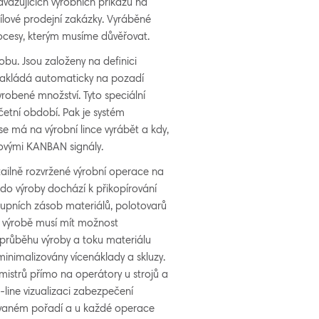
avazujících výrobních příkazů na
cílové prodejní zakázky. Vyráběné
rocesy, kterým musíme důvěřovat.
bu. Jsou založeny na definici
ě zakládá automaticky na pozadí
yrobené množství. Tyto speciální
četní období. Pak je systém
 má na výrobní lince vyrábět a kdy,
ovými KANBAN signály.
tailně rozvržené výrobní operace na
í do výroby dochází k přikopírování
tupních zásob materiálů, polotovarů
ve výrobě musí mít možnost
 průběhu výroby a toku materiálu
inimalizovány vícenáklady a skluzy.
istrů přímo na operátory u strojů a
-line vizualizaci zabezpečení
novaném pořadí a u každé operace