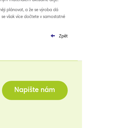
vaným materiálem aktuálně děje.
něji plánovat, a že se výroba dá
om se však více dočtete v samostatné
Zpět
Napište nám