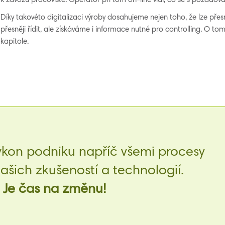
k závozu pracoviště. Operátor při tom on-line vidí, co se s požado
Díky takovéto digitalizaci výroby dosahujeme nejen toho, že lze přes
přesněji řídit, ale získáváme i informace nutné pro controlling. O t
kapitole.
ýkon podniku napříč všemi procesy
šich zkušeností a technologií.
Je čas na změnu!