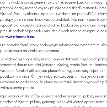
normy výrobku považujeme strukturu/ recepturu/ kusovník a výrobní 
předpokládaný materiálový tok při výrobě od skladů materiálu, přes
výrobků. Postupy obsahují operace s vazbami na pracoviště a s časy. 
postupy jak a na čem bude výroba probíhat. Tyto normy podnikový 
výpočet plánovaných/ standardních nákladů a pro plánování nákupu 
jsme již podrobně popsali v minulých číslech našeho časopisu a naj
na
www.minerva-is.eu
.
Pro potřeby řízení výroby podnikovým informačním systémem musíme
projektovou a na výrobu opakovanou.
Zakázková výroba je vždy řízena pomocí diskrétních výrobních přík
stanovený datum uvolnění (zahájení výroby), termín (datum ukončení
vyrobeno. Výrobní příkazy jsou plánováním vygenerovány nejen na finá
podskupiny a dílce. Čím je výroba zakázkovější, tím více je adresně
Poznáme to podle toho, že přímo na adresně řízených výrobních př
zakázku nebo projekt.
Opakovaná výroba může využívat neadresné výrobní příkazy nebo mů
Neadresné výrobní příkazy generuje plánování včetně optimalizace n