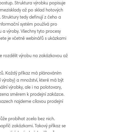
postup. Struktura výrobku popisuje
 mezisklady až po sklad hotových
Struktury tedy definují z čeho a
informační systém používá pro
a výroby. Všechny tyto procesy
dete je včetně webinářů s ukázkami
 rozdělit výrobu na zakázkovou až
azů. Každý příkaz má plánováním
 výroby) a množství, které má být
lní výrobky, ale i na polotovary,
 řízena směrem k prodejní zakázce.
íkazech najdeme cílovou prodejní
že probíhat zcela bez nich.
apříč zakázkami. Takový příkaz se