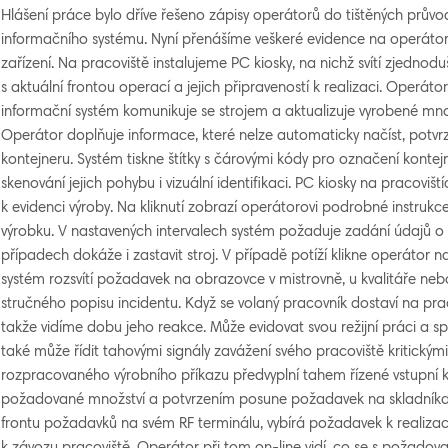
Hlášení práce bylo dříve řešeno zápisy operátorů do tištěných prů
informačního systému. Nyní přenášíme veškeré evidence na operátory
zařízení. Na pracoviště instalujeme PC kiosky, na nichž svítí zjedn
s aktuální frontou operací a jejich připraveností k realizaci. Operáto
informační systém komunikuje se strojem a aktualizuje vyrobené množ
Operátor doplňuje informace, které nelze automaticky načíst, potvr
kontejneru. Systém tiskne štítky s čárovými kódy pro označení kont
skenování jejich pohybu i vizuální identifikaci. PC kiosky na pracovišt
k evidenci výroby. Na kliknutí zobrazí operátorovi podrobné instruk
výrobku. V nastavených intervalech systém požaduje zadání údajů o k
případech dokáže i zastavit stroj. V případě potíží klikne operátor 
systém rozsvítí požadavek na obrazovce v mistrovně, u kvalitáře ne
stručného popisu incidentu. Když se volaný pracovník dostaví na praco
takže vidíme dobu jeho reakce. Může evidovat svou režijní práci a s
také může řídit tahovými signály zavážení svého pracoviště kritickými
rozpracovaného výrobního příkazu předvyplní tahem řízené vstupní 
požadované množství a potvrzením posune požadavek na skladníka. 
frontu požadavků na svém RF terminálu, vybírá požadavek k realizaci