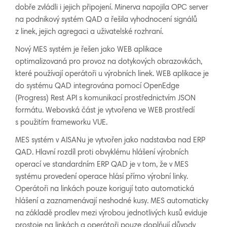
dobře zvládli i jejich připojení. Minerva napojila OPC server
na podnikový systém QAD a řešila vyhodnocení signálů
z linek, jejich agregaci a uživatelské rozhraní.
Nový MES systém je řešen jako WEB aplikace
optimalizovaná pro provoz na dotykových obrazovkách,
které používají operátoři u výrobních linek. WEB aplikace je
do systému QAD integrována pomocí OpenEdge
(Progress) Rest API s komunikací prostřednictvím JSON
formátu. Webovská část je vytvořena ve WEB prostředí
s použitím frameworku VUE.
MES systém v AISANu je vytvořen jako nadstavba nad ERP
QAD. Hlavní rozdíl proti obvyklému hlášení výrobních
operací ve standardním ERP QAD je v tom, že v MES
systému provedení operace hlásí přímo výrobní linky.
Operátoři na linkách pouze korigují tato automatická
hlášení a zaznamenávají neshodné kusy. MES automaticky
na základě prodlev mezi výrobou jednotlivých kusů eviduje
prostoje na linkách a operátoři pouze doplňují důvody