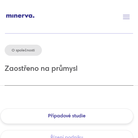
Přep
navig
O společnosti
Zaostřeno na průmysl
Případové studie
Řízení podniku