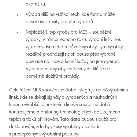
okamžiku.
Výroba dílů na vstřikolisech, kde forma může
obsahovat kavity pro více výrobků.
Nejsložitější typ výroby pro MES – souběžné
výrobky. V rámci jednoho taktu výrobní linky jsou
vyráběny dva nebo tři různé výrobky. Tyto výrobky
rozdílně procházejí např. pouze přes vybrané
operace na lince a končí každý na jiné operaci.
Vyhodnocení výroby souběžných dílů se řídí
poměrně složitými pravidly.
Celé řešení MES v současné době integruje asi 66 výrobních
linek, kde se sbírají signály o vyrobených a neshodných
kusech výrobků. U některých linek v současné době
kontrolujeme monitoring technologických dat, zejména
teplot a tlaků při lisování. Tato data budou sloužit pro
dokladování, zda byly kusy vyráběny v souladu
s předepsanými výrobními postupy.