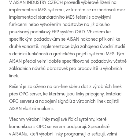
V AISAN INDUSTRY CZECH provedli výběrové řízení na
implementaci MES systému, ve kterém se rozhodovali mezi
implementací standardního MES řešení s obvyklými
funkcemi nebo vytvořením nadstavby na již dlouho
používaný podnikový ERP systém QAD. Vhledem ke
specifickým požadavkům se AISAN nakonec přiklonil ke
druhé variantě. Implementace byla zahájena úvodní studií
s definicí funkčnosti a grafického pojetí systému MES. Tým
AISAN předal velmi dobře specifikované požadavky včetně
základních návrhů obrazovek pro pracoviště u výrobních
linek.
Řešení je založeno na on-line sběru dat z výrobních linek
přes OPC server, ke kterému jsou linky připojeny. Instalaci
OPC serveru a napojení signálů z výrobních linek zajistil
AISAN vlastními silami.
Všechny výrobní linky mají své řídicí systémy, které
komunikaci s OPC serverem podporují. Specialisté
v AISANu, kteří výrobní linky programují a seřizují, velmi