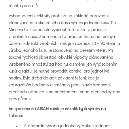
těchto prostojů.
Vyhodnocení efektivity probíhá na základě porovnání
plánovaného a skutečného času výroby jednoho kusu. Pro
Minervu to znamenalo vyvinout řešení, které pracuje
v reálném čase. Znamenalo to práci se skutečně reálným
časem, kdy takt výrobních linek je v rozmezí 20 – 90 vteřin a
výroba jednoho kusu je stanovena na desetiny vteřin. Při
takové rychlosti již nestačí obvyklé výpočty plánovaného
vyrobeného množství za hodinu a směnu jen vynásobením
kusů a taktu. Je nutné provádět korekci pro jednotlivé
hodiny. Bylo třeba doladit základní řešení, kde je
zobrazován hodinový a směnový plán. Navíc sledování
přechodu odpolední na noční směnu nebo přechod výroby
přes půlnoc.
Ve společnosti AISAN existuje několik typů výroby na
linkách:
Standardní výroba jednoho výrobku v jednom