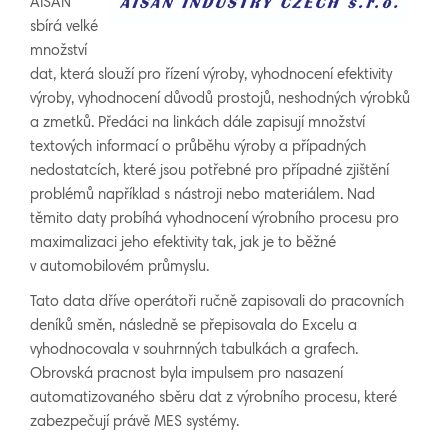
AISAN
sbírá velké
množství
dat, která slouží pro řízení výroby, vyhodnocení efektivity
výroby, vyhodnocení důvodů prostojů, neshodných výrobků
a zmetků. Předáci na linkách dále zapisují množství
textových informací o průběhu výroby a případných
nedostatcích, které jsou potřebné pro případné zjištění
problémů například s nástroji nebo materiálem. Nad
těmito daty probíhá vyhodnocení výrobního procesu pro
maximalizaci jeho efektivity tak, jak je to běžné
v automobilovém průmyslu.
Tato data dříve operátoři ručně zapisovali do pracovních
deníků směn, následně se přepisovala do Excelu a
vyhodnocovala v souhrnných tabulkách a grafech.
Obrovská pracnost byla impulsem pro nasazení
automatizovaného sběru dat z výrobního procesu, které
zabezpečují právě MES systémy.