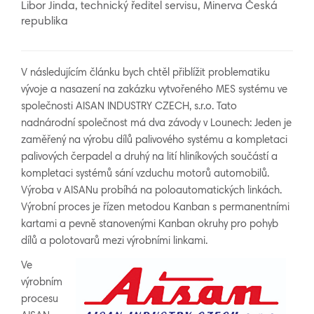
Libor Jinda, technický ředitel servisu, Minerva Česká
republika
V následujícím článku bych chtěl přiblížit problematiku
vývoje a nasazení na zakázku vytvořeného MES systému ve
společnosti AISAN INDUSTRY CZECH, s.r.o. Tato
nadnárodní společnost má dva závody v Lounech: Jeden je
zaměřený na výrobu dílů palivového systému a kompletaci
palivových čerpadel a druhý na lití hliníkových součástí a
kompletaci systémů sání vzduchu motorů automobilů.
Výroba v AISANu probíhá na poloautomatických linkách.
Výrobní proces je řízen metodou Kanban s permanentními
kartami a pevně stanovenými Kanban okruhy pro pohyb
dílů a polotovarů mezi výrobními linkami.
Ve
výrobním
procesu