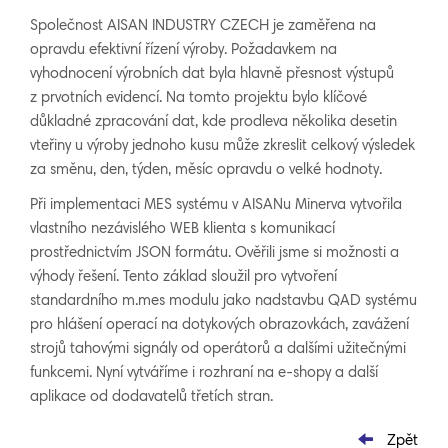
Společnost AISAN INDUSTRY CZECH je zaměřena na
opravdu efektivní řízení výroby. Požadavkem na
vyhodnocení výrobních dat byla hlavně přesnost výstupů
z prvotních evidencí. Na tomto projektu bylo klíčové
důkladné zpracování dat, kde prodleva několika desetin
vteřiny u výroby jednoho kusu může zkreslit celkový výsledek
za směnu, den, týden, měsíc opravdu o velké hodnoty.
Při implementaci MES systému v AISANu Minerva vytvořila
vlastního nezávislého WEB klienta s komunikací
prostřednictvím JSON formátu. Ověřili jsme si možnosti a
výhody řešení. Tento základ sloužil pro vytvoření
standardního m.mes modulu jako nadstavbu QAD systému
pro hlášení operací na dotykových obrazovkách, zavážení
strojů tahovými signály od operátorů a dalšími užitečnými
funkcemi. Nyní vytváříme i rozhraní na e-shopy a další
aplikace od dodavatelů třetích stran.
Zpět