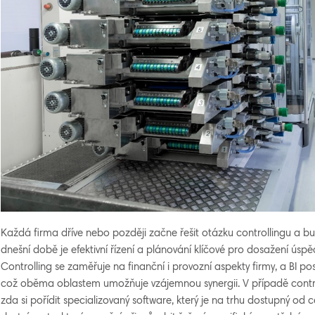
Každá firma dříve nebo později začne řešit otázku controllingu a busi
dnešní době je efektivní řízení a plánování klíčové pro dosažení ús
Controlling se zaměřuje na finanční i provozní aspekty firmy, a BI p
což oběma oblastem umožňuje vzájemnou synergii. V případě contro
zda si pořídit specializovaný software, který je na trhu dostupný od 