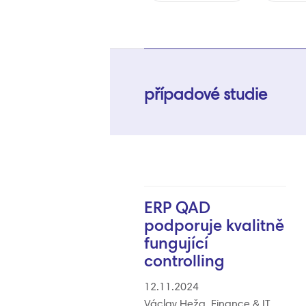
případové studie
ERP QAD
podporuje kvalitně
fungující
controlling
12.11.2024
Václav Heža, Finance & IT