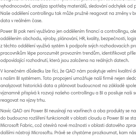
vyhodnocování, analýza spotřeby materiálů, sledování odchylek od
Naše oddělení controllingu tak může pružně reagovat na změny v b
data v reálném čase.
Power BI pak není využíváno jen oddělením financí a controllingu, al
oddělením obchodu, výroby, plánování, HR, kvality, bezpečnosti, logi
z těchto oddělení využívá systém k podpoře svých rozhodovacích pr
pracovníkům lépe porozumět provozním trendům, identifikovat příležit
odpovídající rozhodnutí, která jsou založena na reálných datech.
V konečném důsledku lze říci, že QAD nám poskytuje velmi kvalitní da
s našim BI systémem. Toto propojení umožňuje naší firmě nejen sledo
analyzovat historická data a plánovat budoucnost na základě spoleh
významně přispívá k rozvoji našeho controllingu a BI a posiluje naši 
reagovat na výzvy trhu.
Navíc QAD ani Power BI neusínají na vavřínech a oba produkty se nad
do budoucna rozšíření funkcionalit v oblasti cloudu a Power BI se stal
Microsoft Fabric, což otevírá nové možnosti v oblasti datového zprac
dalšími nástroji Microsoftu. Právě se chystáme prozkoumat, kam ná