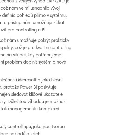
 Jednou z velkých výhod ERP QAD je
 což nám velmi usnadnilo vývoj
 definic pohledů přímo v systému,
Tento přístup nám umožňuje získat
ít pro controlling a BI.
 což nám umožňuje pokrýt prakticky
spekty, což je pro kvalitní controlling
me na situaci, kdy potřebujeme
ení problém doplnit systém o nové
lečnosti Microsoft a jako hlavní
ná, protože Power BI poskytuje
nejen sledovat klíčové ukazatele
ýkazy. Důležitou výhodou je možnost
out tak managementu komplexní
ly controllingu, jako jsou tvorba
lace nákladů a jejich