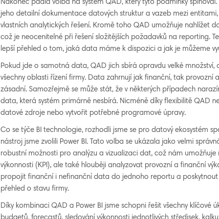
Nakonec padla volba na systém QAD, který tyto podmínky splňoval.
jeho detailní dokumentace datových struktur a vazeb mezi entitami,
vlastních analytických řešení. Kromě toho QAD umožňuje nahlížet do
což je neocenitelné při řešení složitějších požadavků na reporting. 
lepší přehled o tom, jaká data máme k dispozici a jak je můžeme využ
Pokud jde o samotná data, QAD jich sbírá opravdu velké množství,
všechny oblasti řízení firmy. Data zahrnují jak finanční, tak provozní a
zásadní. Samozřejmě se může stát, že v některých případech narazí
data, která systém primárně nesbírá. Nicméně díky flexibilitě QAD n
datové zdroje nebo vytvořit potřebné programové úpravy.
Co se týče BI technologie, rozhodli jsme se pro datový ekosystém spo
nástroj jsme zvolili Power BI. Tato volba se ukázala jako velmi správ
robustní možnosti pro analýzu a vizualizaci dat, což nám umožňuje 
výkonnosti (KPI), ale také hlouběji analyzovat provozní a finanční v
propojit finanční i nefinanční data do jednoho reportu a poskytn
přehled o stavu firmy.
Díky kombinaci QAD a Power BI jsme schopni řešit všechny klíčové úko
budgetů, forecastů, sledování výkonnosti jednotlivých středisek, kalku