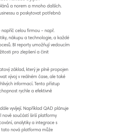
 plánů a norem a mnoho dalších.
usinessu a poskytovat potřebná
e napříč celou firmou – např.
stiky, nákupu a technologie, a každé
ocesů. BI reporty umožňují vedoucím
osti pro zlepšení a činit
tový základ, který je plně propojen
vat vývoj v reálném čase, ale také
livých informací. Tento přístup
schopnost rychle a efektivně
ále vyvíjejí. Například QAD plánuje
 nově součástí širší platformy
ování, analytiky a integrace s
s tato nová platforma může