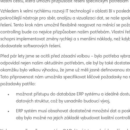
vlastní cestu, která umožní přizpůsobit řešení specifickým potřebám 
Vzhledem k velmi rychlému rozvoji IT technologií v oblasti BI v posledn
pokročilejší nástroje pro sběr, analýzu a vizualizaci dat, se naše spol
řešení. Tento krok nám umožnil flexibilně reagovat na měnící se požad
controlling bude co nejvíce přizpůsoben našim potřebám. Vlastní ře
schopni implementovat změny rychleji a s menšími náklady, než kdy
dodavatele softwarových řešení.
Před pár lety jsme se ocitli před zásadní volbou – bylo potřeba vybra
odpovídal nejen našim aktuálním potřebám, ale byl by také dostate
okamžiku bylo velkou výhodou, že jsme už měli jasně definovanou stra
Tato připravenost nám umožnila specifikovat klíčové požadavky na n
požadavky patřilo:
možnost přístupu do databáze ERP systému a ideálně dost
datových struktur, což by usnadnilo budoucí vývoj,
ERP systém musí obsahovat dostatečné množství dat a posk
aby bylo možné na jejich základě vybudovat kvalitní controll