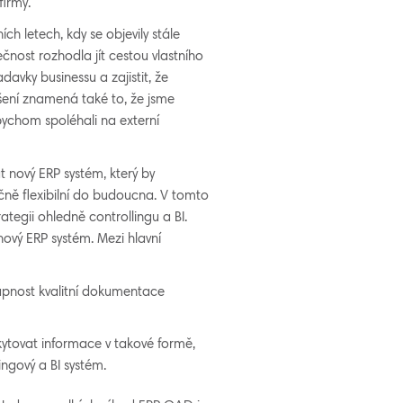
firmy.
ích letech, kdy se objevily stále
ečnost rozhodla jít cestou vlastního
avky businessu a zajistit, že
šení znamená také to, že jsme
bychom spoléhali na externí
t nový ERP systém, který by
čně flexibilní do budoucna. V tomto
tegii ohledně controllingu a BI.
ový ERP systém. Mezi hlavní
upnost kvalitní dokumentace
ytovat informace v takové formě,
ingový a BI systém.