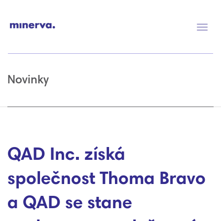
Přep
navig
Novinky
QAD Inc. získá
společnost Thoma Bravo
a QAD se stane