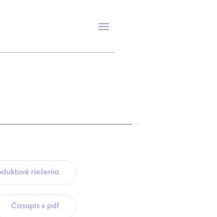
Prepnúť
navigáciu
oduktové riešenia
Časopis v pdf