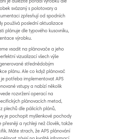
ání je důležité pořadí výrobků dle
robek svázaný s polotovary a
kumentaci zpřesňují od spodních
dy používá poslední aktualizace
ti plánuje dle typového kusovníku,
mentace výrobku.
žeme vsadit na plánovače a jeho
rfektní vizualizací všech výše
 vygenerované střednědobým
kce plánu. Ale co když plánovač
k je potřeba implementovat APS
menované vstupy a nabízí několik
vede rozvržení operací na
pecifických plánovacích metod,
z plechů dle pálicích plánů,
vy je pochopit myšlenkové pochody
přesněji a rychleji než člověk, takže
ifik. Máte strach, že APS plánování
ěšnost závisí na kvalitě informací