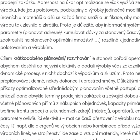
prodejní zakázku. Adresnost na úkor optimalizace se však využívá z
výrobku, kde jsou polotovary, podskupiny a výrobky jedinečně modifi
úrovních u materiálů a dílů se každá firma snaží o unifikace, aby mo
výrobu tak zlevnila a zkrátila. Proto je důležité, aby informační syst
parametry (plánovat adresně/ kumulovat dávky za stanovený časový 
zaokrouhlit na stanovené optimální množství/ …) rozdílně k jednotli
polotovarům a výrobkům.
Cílem
krátkodobého plánování/ rozvrhování
je stanovit pořadí opera
abychom dosáhli co nejvyšší efektivity a dodali výrobky včas zákazn
dynamické procesy, v nichž dochází k výpadkům a skluzům. Proto ne
přeplánovávat denně, někdy dokonce i uprostřed směny. Důležitými 
příkazy optimalizované střednědobým plánováním včetně postupů a k
příkazů dané obvykle termíny prodejních zakázek a zbývající dobou 
včetně plánovaných příjmů z nákupních objednávek, kapacity primárn
tvoříme frontu práce) a sekundárních zdrojů (nástrojů, operátorů, en
parametry ovlivňující efektivitu – matice časů přestavení z výrobku na 
časy liší např. dle alergenů ve výrobcích nebo kombinace přísad vyžadu
výrobních linek, ve strojírenství jde zase o vstupní materiály, které m