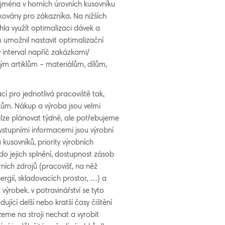
ejména v horních úrovních kusovníku
kovány pro zákazníka. Na nižších
hla využít optimalizaci dávek a
ém umožnil nastavit optimalizační
interval napříč zakázkami/
vým artiklům – materiálům, dílům,
cí pro jednotlivá pracoviště tak,
íkům. Nákup a výroba jsou velmi
lze plánovat týdně, ale potřebujeme
vstupními informacemi jsou výrobní
usovníků, priority výrobních
do jejich splnění, dostupnost zásob
ích zdrojů (pracovišť, na něž
ergií, skladovacích prostor, …) a
výrobek. v potravinářství se tyto
jící delší nebo kratší časy čištění
ůžeme na stroji nechat a vyrobit