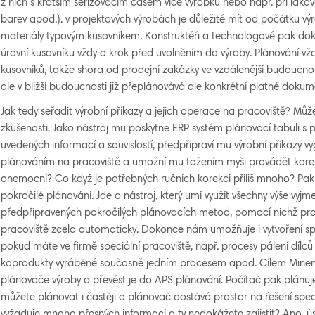
z nich s kratším seřizovacím časem více výrobků nebo např. při lakov
barev apod.). v projektových výrobách je důležité mít od počátku vý
materiály typovým kusovníkem. Konstruktéři a technologové pak do
úrovní kusovníku vždy o krok před uvolněním do výroby. Plánování vž
kusovníků, takže shora od prodejní zakázky ve vzdálenější budoucnos
ale v bližší budoucnosti již přeplánovává dle konkrétní platné doku
Jak tedy seřadit výrobní příkazy a jejich operace na pracoviště? Mů
zkušenosti. Jako nástroj mu poskytne ERP systém plánovací tabuli s pe
uvedených informací a souvislostí, předpřipraví mu výrobní příkazy
plánováním na pracoviště a umožní mu tažením myši provádět kore
onemocní? Co když je potřebných ručních korekcí příliš mnoho? Pa
pokročilé plánování. Jde o nástroj, který umí využít všechny výše vyj
předpřipravených pokročilých plánovacích metod, pomocí nichž pro
pracoviště zcela automaticky. Dokonce nám umožňuje i vytvoření s
pokud máte ve firmě speciální pracoviště, např. procesy pálení dílců 
koprodukty vyráběné současně jedním procesem apod. Cílem Miner
plánovače výroby a převést je do APS plánování. Počítač pak plánuje 
můžete plánovat i častěji a plánovač dostává prostor na řešení spec
vyžaduje mnoho přesných informací a ty nedokážete zajistit? Ano, úsp