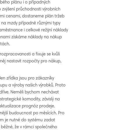
bého plánu i o případných
 zvýšení průchodnosti výrobních
ími cenami, dostaneme plán tržeb
 na mzdy případně různými typy
městnance i celkové režijní náklady
cenami získáme náklady na nákup
itách.
zpracovanosti a fixuje se kvůli
něj nastavit rozpočty pro nákup,
 Jen zřídka jsou pro zákazníky
kupu a výroby našich výrobků. Proto
dříve. Neměli bychom nechávat
trategické komodity, závislý na
 aktualizace prognóz prodeje.
enější budoucnost po měsících. Pro
em je nutné do systému zadat
 běžné, že v rámci společného