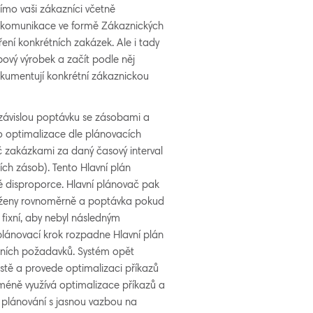
římo vaši zákazníci včetně
I komunikace ve formě Zákaznických
ení konkrétních zakázek. Ale i tady
ový výrobek a začít podle něj
okumentují konkrétní zákaznickou
závislou poptávku se zásobami a
o optimalizace dle plánovacích
 zakázkami za daný časový interval
ch zásob). Tento Hlavní plán
é disproporce. Hlavní plánovač pak
atíženy rovnoměrně a poptávka pokud
fixní, aby nebyl následným
plánovací krok rozpadne Hlavní plán
pních požadavků. Systém opět
stě a provede optimalizaci příkazů
méně využívá optimalizace příkazů a
 plánování s jasnou vazbou na