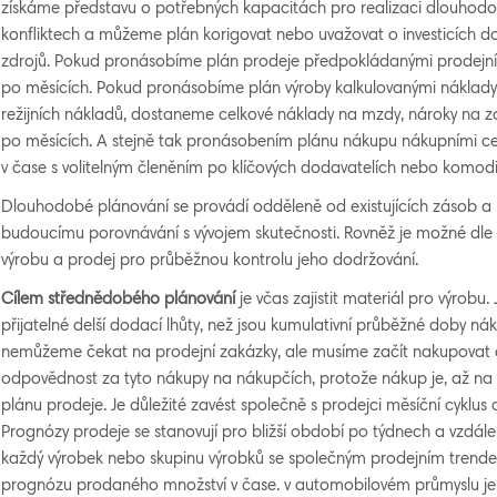
získáme představu o potřebných kapacitách pro realizaci dlouhodo
konfliktech a můžeme plán korigovat nebo uvažovat o investicích do
zdrojů. Pokud pronásobíme plán prodeje předpokládanými prodejn
po měsících. Pokud pronásobíme plán výroby kalkulovanými náklady
režijních nákladů, dostaneme celkové náklady na mzdy, nároky na za
po měsících. A stejně tak pronásobením plánu nákupu nákupními 
v čase s volitelným členěním po klíčových dodavatelích nebo komod
Dlouhodobé plánování se provádí odděleně od existujících zásob a ro
budoucímu porovnávání s vývojem skutečnosti. Rovněž je možné dle 
výrobu a prodej pro průběžnou kontrolu jeho dodržování.
Cílem střednědobého plánování
je včas zajistit materiál pro výrobu.
přijatelné delší dodací lhůty, než jsou kumulativní průběžné doby ná
nemůžeme čekat na prodejní zakázky, ale musíme začít nakupovat 
odpovědnost za tyto nákupy na nákupčích, protože nákup je, až na s
plánu prodeje. Je důležité zavést společně s prodejci měsíční cyklus
Prognózy prodeje se stanovují pro bližší období po týdnech a vzdál
každý výrobek nebo skupinu výrobků se společným prodejním trend
prognózu prodaného množství v čase. v automobilovém průmyslu je