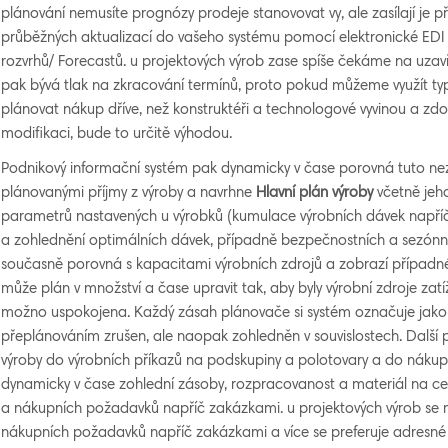
plánování nemusíte prognózy prodeje stanovovat vy, ale zasílají je p
průběžných aktualizací do vašeho systému pomocí elektronické ED
rozvrhů/ Forecastů. u projektových výrob zase spíše čekáme na uzavř
pak bývá tlak na zkracování termínů, proto pokud můžeme využít typ
plánovat nákup dříve, než konstruktéři a technologové vyvinou a zd
modifikaci, bude to určitě výhodou.
Podnikový informační systém pak dynamicky v čase porovná tuto ne
plánovanými příjmy z výroby a navrhne
Hlavní plán
výroby
včetně jeh
parametrů nastavených u výrobků (kumulace výrobních dávek napříč
a zohlednění optimálních dávek, případně bezpečnostních a sezónní
současně porovná s kapacitami výrobních zdrojů a zobrazí případn
může plán v množství a čase upravit tak, aby byly výrobní zdroje z
možno uspokojena. Každý zásah plánovače si systém označuje jako 
přeplánováním zrušen, ale naopak zohledněn v souvislostech. Další 
výroby do výrobních příkazů na podskupiny a polotovary a do náku
dynamicky v čase zohlední zásoby, rozpracovanost a materiál na ce
a nákupních požadavků napříč zakázkami. u projektových výrob se 
nákupních požadavků napříč zakázkami a více se preferuje adresné