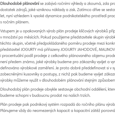
Dlouhodobé plánování
se zabývá ročními výhledy a zkoumá, zda pr
dostatek zdrojů, jaké vzniknou náklady a zisk. Zatímco dříve se ses
let, nyní vzhledem k vysoké dynamice podnikatelského prostředí prac
s ročním plánem.
Vstupem je u opakovaných výrob plán prodeje klíčových výrobků příp.
v množství po měsících. Pokud použijeme představitele skupin výrobků
těchto skupin, včetně předpokládaného poměru prodeje mezi konkrét
představitel JOGURTY má přiřazeny JOGURTY JAHODOVÉ, MALINOVÉ
i procentuální podíl prodeje z celkového plánovaného objemu prodej
není předem známo, jaké výrobky budeme pro zákazníky vyvíjet a vy
definováno výrobkové zaměření. Je proto dobré předdefinovat si v s
zobecněnými kusovníky a postupy, z nichž pak budeme vyvíjet zákazn
výrobky můžeme využít v dlouhodobém plánování stejným způsobem,
Dlouhodobý plán prodeje obvykle sestavuje obchodní oddělení, kter
budeme schopni v budoucnu prodat na našich trzích.
Plán prodeje pak podnikový systém rozpadá do ročního plánu výrob
Plánujeme vždy do neomezených kapacit a kapacitní zátěž porovná