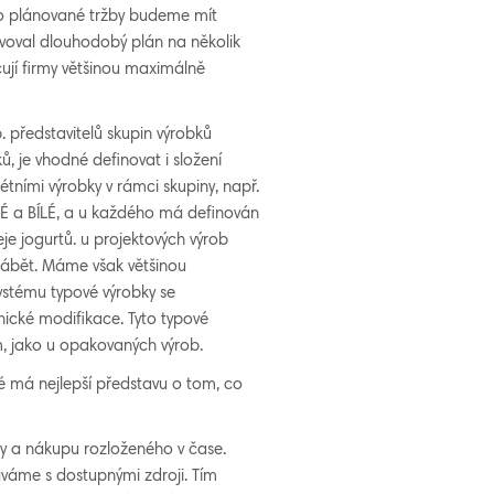
o plánované tržby budeme mít
tavoval dlouhodobý plán na několik
ují firmy většinou maximálně
 představitelů skupin výrobků
, je vhodné definovat i složení
ními výrobky v rámci skupiny, např.
 a BÍLÉ, a u každého má definován
e jogurtů. u projektových výrob
rábět. Máme však většinou
ystému typové výrobky se
ické modifikace. Tyto typové
 jako u opakovaných výrob.
é má nejlepší představu o tom, co
y a nákupu rozloženého v čase.
váme s dostupnými zdroji. Tím