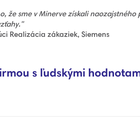
, že sme v Minerve získali naozajstného 
vzťahy."
i Realizácia zákaziek, Siemens
firmou s ľudskými hodnotam