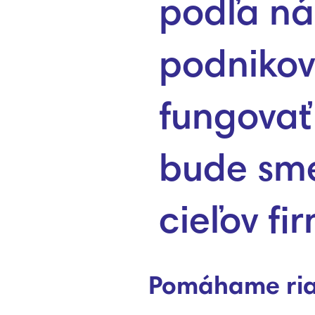
podľa ná
podnikov
fungovať
bude sme
cieľov fi
Pomáhame riadi