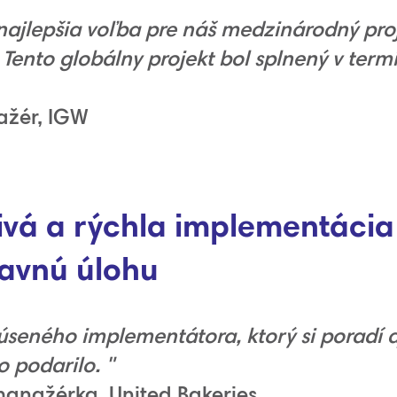
najlepšia voľba pre náš medzinárodný pr
ento globálny projekt bol splnený v term
nažér, IGW
livá a rýchla implementácia
lavnú úlohu
kúseného implementátora, ktorý si poradí 
o podarilo. "
manažérka, United Bakeries