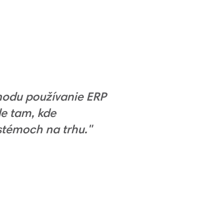
ýhodu používanie ERP
de tam, kde
stémoch na trhu."