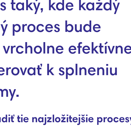
s taký, kde každý
ý proces bude
 vrcholne efektívn
rovať k splneniu
rmy.
ť tie najzložitejšie proces