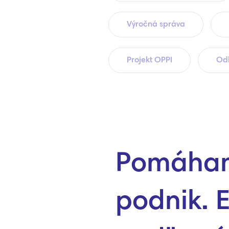
Výročná správa
Projekt OPPI
Odb
Pomáhame
podnik. E