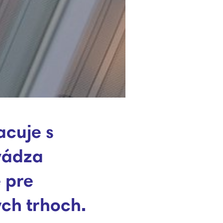
acuje s
vádza
 pre
ch trhoch.