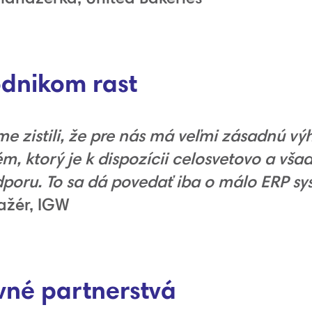
nikom rast
e zistili, že pre nás má veľmi zásadnú v
ém, ktorý je k dispozícii celosvetovo a vša
oru. To sa dá povedať iba o málo ERP sy
nažér, IGW
né partnerstvá