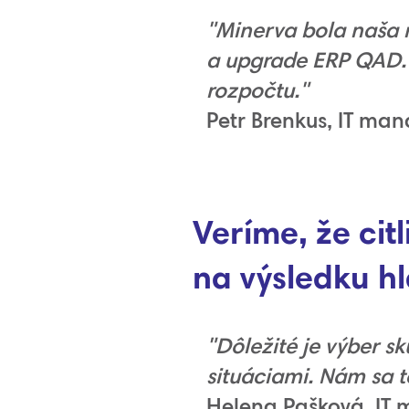
"Minerva bola naša 
a upgrade ERP QAD. T
rozpočtu."
Petr Brenkus, IT ma
Veríme, že cit
na výsledku h
"Dôležité je výber s
situáciami. Nám sa t
Helena Pašková, IT 