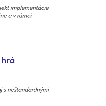
ojekt implementácie
íne a v rámci
 hrá
aj s neštandardnými