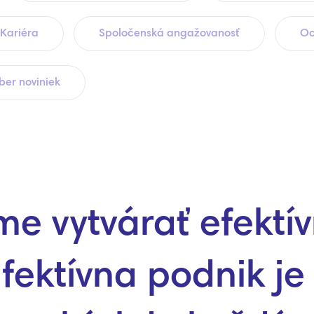
Kariéra
Spoločenská angažovanosť
Oc
er noviniek
 vytvárať efektí
fektívna podnik je