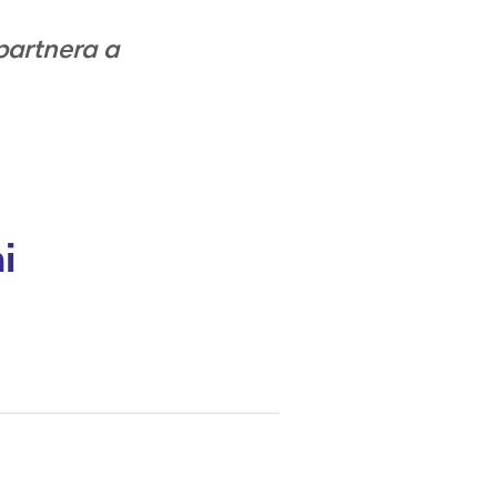
partnera a
i