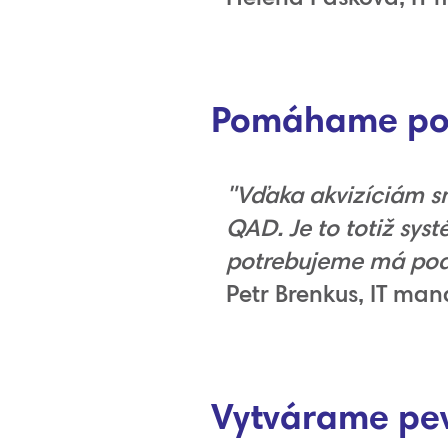
Pomáhame pod
"Vďaka akvizíciám sm
QAD. Je to totiž syst
potrebujeme má podp
Petr Brenkus, IT ma
Vytvárame pev