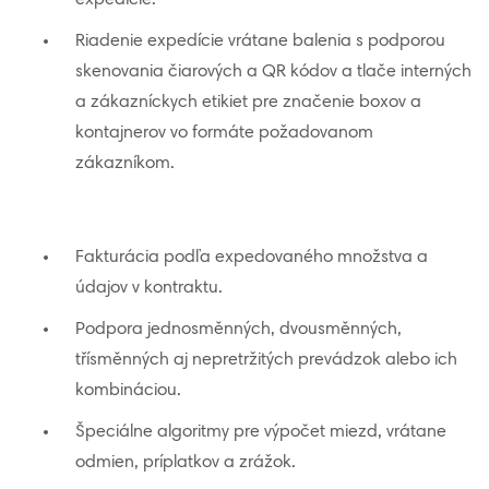
expedície.
Riadenie expedície vrátane balenia s podporou
skenovania čiarových a QR kódov a tlače interných
a zákazníckych etikiet pre značenie boxov a
kontajnerov vo formáte požadovanom
zákazníkom.
Fakturácia podľa expedovaného množstva a
údajov v kontraktu.
Podpora jednosměnných, dvousměnných,
třísměnných aj nepretržitých prevádzok alebo ich
kombináciou.
Špeciálne algoritmy pre výpočet miezd, vrátane
odmien, príplatkov a zrážok.