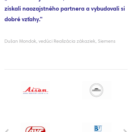
 naozajstného partnera a vybudovali si
sme zníž
zťahy.“
neprodu
dok, vedúci Realizácia zákaziek, Siemens
prehrať
Jaroslav M
Previous
Ne