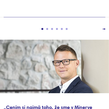
si najmä toho, že sme v Minerve
„Vďaka 